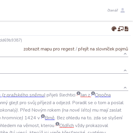
čtenář
dd69b9387)
zobrazit mapu pro regest
/
přejít na slovníček pojmů
e
(
z
pražského
sněmu
)
přijeli
šlechtici
Jan
z
Opočna
anný
glejt
pro
svůj
příjezd
a
odjezd
.
Poradil
se
o
tom
a
poslal
okonalý
)
.
Před
Novým
rokem
(
na
nové
léto
)
mu
mají
zaslat
a
hromnice
)
1424
v
Brně
.
Bez
ohledu
na
to
,
zda
se
slyšení
ohledem
na
věrnost
,
kterou
Oldřich
vždy
prokazoval
dále
(
tú
vierú
,
kterúž
jsi
vieře
křesťanské
,
svatému