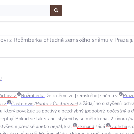
chovi z Rožmberka ohledně zemského sněmu v Praze
(b
)
řichovi
z
Rožmberka
,
že
k
němu
ze
zemského
sněmu
v
Praz
ta
z
Častolovic
(
Puota
z
Častolowic
)
a
žádají
ho
o
slyšení
i
ochr
tu
,
který
považuje
za
poctivý
a
bezchybný
(
podobný
,
počestný
a
d
ceptují
.
Pokud
se
tak
stane
,
slyšení
by
se
mělo
konat
2
.
února
(
n
slyšenie
před
sě
anebo
nejdi
)
,
král
Zikmund
žádá
Oldřicha
s
ráli
jako
svému
dědičnému
vládci
a
kterou
by
měl
prokazovat
i
na