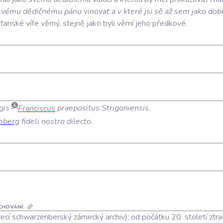
svému
dědičnému
pánu
vinovat
a
v
které
jsi
sě
až
sem
jako
dob
sťanské
víře
věrný
,
stejně
jako
byli
věrní
jeho
předkové
.
gis
Franciscus
praepositus Strigoniensis
.
mberg
fideli nostro dilecto.
CHOVÁNÍ:
ecí schwarzenberský zámecký archiv); od počátku 20. století ztr