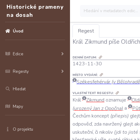
Historické prameny
na dosah
Regest
Úvod
Král Zikmund píše Oldři
Edice
DENNÍ DATUM:
1423-11-30
Regesty
MÍSTO VYDÁNÍ:
Székesfehérvár
(v Bělohradě
Hledat
VLASTNÍ TEXT REGESTU:
Král
Zikmund
oznamuje
Old
Mapy
(
urozený
Jan
z
Opočna
)
a
Pů
Čechům
koncept
(
přiepis
)
glej
odpověď
,
zda
navržený
glejt
ak
O projektu
uskuteční
,
či
nikoliv
(
jdi
to
jisté
křesťanské
víře
,
svaté
církvi
a
k