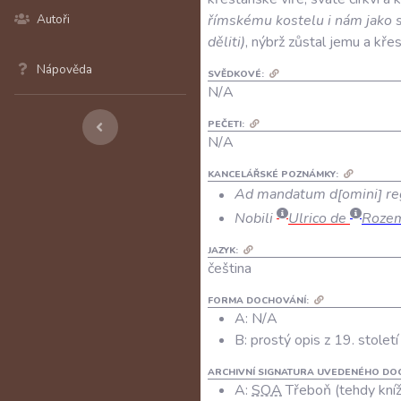
Autoři
římskému
kostelu
i
nám
jako
děliti
)
,
nýbrž
zůstal
jemu
a
kře
Nápověda
SVĚDKOVÉ:
N/A
PEČETI:
N/A
KANCELÁŘSKÉ POZNÁMKY:
Ad mandatum d
omini
re
Nobili
Ulrico de
Roze
JAZYK:
čeština
FORMA DOCHOVÁNÍ:
A: N/A
B: prostý opis z 19. století
ARCHIVNÍ SIGNATURA UVEDENÉHO DO
A:
SOA
Třeboň (tehdy kníž