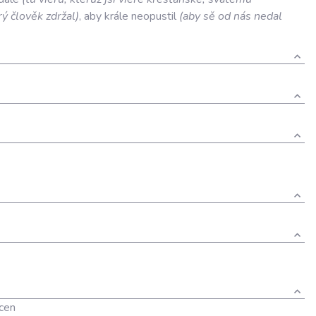
rý
člověk
zdržal
)
,
aby
krále
neopustil
(
aby
sě
od
nás
nedal
acen