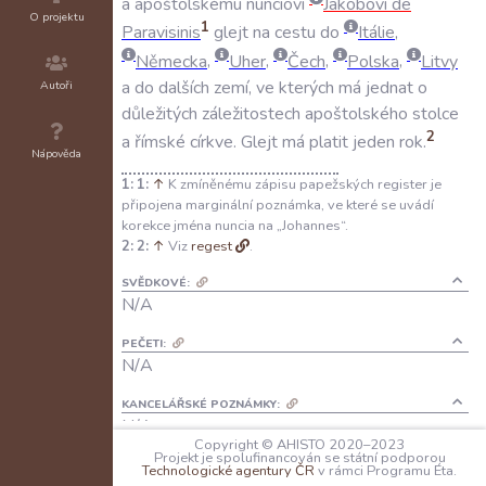
a
apoštolskému
nunciovi
Jakobovi
de
O projektu
1
Paravisinis
glejt
na
cestu
do
Itálie
,
Německa
,
Uher
,
Čech
,
Polska
,
Litvy
a
do
dalších
zemí
,
ve
kterých
má
jednat
o
Autoři
důležitých
záležitostech
apoštolského
stolce
2
a
římské
církve
.
Glejt
má
platit
jeden
rok
.
Nápověda
1:
↑
K zmíněnému zápisu papežských register je
připojena marginální poznámka, ve které se uvádí
korekce jména nuncia na „Johannes“.
2:
↑
Viz
regest
.
SVĚDKOVÉ:
N/A
PEČETI:
N/A
KANCELÁŘSKÉ POZNÁMKY:
N/A
Copyright © AHISTO 2020–2023
Projekt je spolufinancován se státní podporou
JAZYK:
Technologické agentury ČR
v rámci Programu Éta.