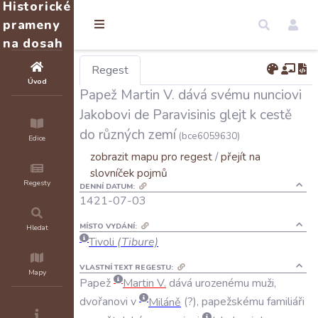
Historické
prameny
na dosah
Regest
Úvod
Papež Martin V. dává svému nunciovi
Jakobovi de Paravisinis glejt k cestě
do různých zemí
(bce6059630)
Edice
zobrazit mapu pro regest
/
přejít na
slovníček pojmů
Regesty
DENNÍ DATUM:
1421-07-03
MÍSTO VYDÁNÍ:
Hledat
Tivoli
(Tibure)
VLASTNÍ TEXT REGESTU:
Mapy
Papež
Martin
V
.
dává
urozenému
muži
,
dvořanovi
v
Miláně
(
?
),
papežskému
familiáři