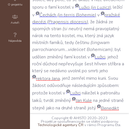
O projektu
sporu
o
farní
kostel
v
Lužici
(
in
Luzicz
)
,
ležící
v
Čechách
(
in
terris
Bohemie
)
v
pražské
diecézi
(
Pragensis
diocesis
)
,
že
žádná
ze
Autoři
sporných
stran
(
si
neutri
)
nemá
pravoplatný
nárok
na
tento
kostel
,
mu
,
který
zná
jazyk
Nápověda
místních
farníků
,
tedy
češtinu
(
lingwam
parrochianorum...videlicet
Bohemicam
)
,
byl
udělen
zmíněný
farní
kostel
v
Lužici
,
jehož
roční
důchod
nepřevyšuje
šest
hřiven
stříbra
a
který
se
nedávno
uvolnil
po
smrti
jeho
rektora
Jana
,
jenž
zemřel
mimo
kurii
.
Svou
žádost
odůvodňuje
následujícím
způsobem:
protože
kostel
v
Lužici
náležel
k
patronátu
laiků
,
tvrdil
zmíněný
Jan
Kule
na
jedné
straně
stejně
jako
na
druhé
straně
jistý
Benedikt
řečený
Lazarus
(
Benedictus
alias
Lazarus
)
,
Copyright © AHISTO 2020–2023
klerik
pražské
diecéze
,
že
jim
byl
kostel
Projekt je spolufinancován se státní podporou
Technologické agentury ČR
v rámci Programu Éta.
přiřknut
jeho
patrony
a
že
oba
byli
uvedeni
ke