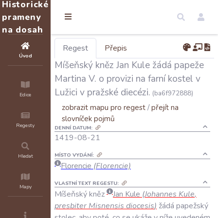
Historické
prameny
na dosah
Regest
Přepis
Úvod
Míšeňský kněz Jan Kule žádá papeže
Martina V. o provizi na farní kostel v
Lužici v pražské diecézi.
(ba6f972888)
Edice
zobrazit mapu pro regest
/
přejít na
slovníček pojmů
Regesty
DENNÍ DATUM:
1419-08-21
MÍSTO VYDÁNÍ:
Hledat
Florencie
(Florencie)
VLASTNÍ TEXT REGESTU:
Mapy
Míšeňský
kněz
Jan
Kule
(
Johannes
Kule
,
presbiter
Misnensis
diocesis
)
žádá
papežský
stolec
,
aby
poté
,
co
se
ukáže
v
níže
uvedeném