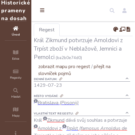
Historické
prameny
na dosah
Regest
Úvod
Král Zikmund potvrzuje Arnoldovi z
Trpíst zboží v Neblažově, Jemnici a
Pernolci
(ba2b0e74d0)
Edice
zobrazit mapu pro regest
/
přejít na
slovníček pojmů
Regesty
DENNÍ DATUM:
1429-07-23
MÍSTO VYDÁNÍ:
Hledat
Bratislava
(Posonij)
VLASTNÍ TEXT REGESTU:
Mapy
Král
Zikmund
dává
svůj
souhlas
a
potvrzuje
Arnoldovi
z
Trpíst
(
famosus
Arnoldus
de