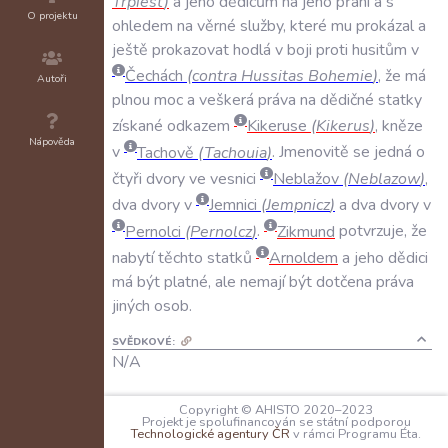
Trpiest
)
a
jeho
dědicům
na
jeho
přání
a
s
O projektu
ohledem
na
věrné
služby
,
které
mu
prokázal
a
ještě
prokazovat
hodlá
v
boji
proti
husitům
v
Čechách
(
contra
Hussitas
Bohemie
)
,
že
má
Autoři
plnou
moc
a
veškerá
práva
na
dědičné
statky
získané
odkazem
Kikeruse
(
Kikerus
)
,
kněze
Nápověda
v
Tachově
(
Tachouia
)
.
Jmenovitě
se
jedná
o
čtyři
dvory
ve
vesnici
Neblažov
(
Neblazow
)
,
dva
dvory
v
Jemnici
(
Jempnicz
)
a
dva
dvory
v
Pernolci
(
Pernolcz
)
.
Zikmund
potvrzuje
,
že
nabytí
těchto
statků
Arnoldem
a
jeho
dědici
má
být
platné
,
ale
nemají
být
dotčena
práva
jiných
osob
.
SVĚDKOVÉ:
N/A
PEČETI:
Copyright © AHISTO 2020–2023
král
Zikmund
:
N/A
;
N/A
;
přivěšená,
Projekt je spolufinancován se státní podporou
Technologické agentury ČR
v rámci Programu Éta.
ztracena