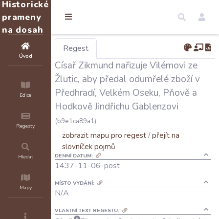
Historické
prameny
na dosah
Regest
Úvod
Císař Zikmund nařizuje Vilémovi ze
Žlutic, aby předal odumřelé zboží v
Předhradí, Velkém Oseku, Pňově a
Edice
Hodkově Jindřichu Gablenzovi
(b9e1ca89a1)
Regesty
zobrazit mapu pro regest
/
přejít na
slovníček pojmů
DENNÍ DATUM:
Hledat
1437-11-06-post
MÍSTO VYDÁNÍ:
Mapy
N/A
VLASTNÍ TEXT REGESTU: