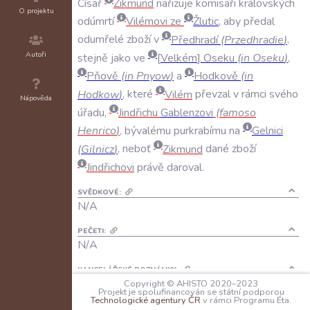
Císař
Zikmund
nařizuje
komisaři
královských
O projektu
odúmrtí
Vilémovi
ze
Žlutic
,
aby
předal
odumřelé
zboží
v
Předhradí
(
Przedhradie
)
,
Autoři
stejně
jako
ve
Velkém
Oseku
(
in
Oseku
)
,
Pňově
(
in
Pnyow
)
a
Hodkově
(
in
Hodkow
)
,
které
Vilém
převzal
v
rámci
svého
Nápověda
úřadu
,
Jindřichu
Gablenzovi
(
famoso
Henrico
)
,
bývalému
purkrabímu
na
Gelnici
(
Gilnicz
)
,
neboť
Zikmund
dané
zboží
Jindřichovi
právě
daroval
.
SVĚDKOVÉ:
N/A
PEČETI:
N/A
KANCELÁŘSKÉ POZNÁMKY:
N/A
Copyright © AHISTO 2020–2023
Projekt je spolufinancován se státní podporou
Technologické agentury ČR
v rámci Programu Éta.
JAZYK: