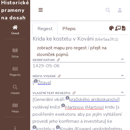
Historické
prameny
na dosah
Regest
Přepis
Úvod
Krida ke kostelu v Kováni
(b6e5aa3fc1)
zobrazit mapu pro regest
/
přejít na
slovníček pojmů
Edice
DENNÍ DATUM:
1429-05-06
Regesty
MÍSTO VYDÁNÍ:
Žitava
VLASTNÍ TEXT REGESTU:
Hledat
Generální
vikáři
pražského
arcibiskupství
vydávají
knězi
Martinovi
(
Martino
)
kridu
s
Mapy
pověřením
exekutora
,
aby
po
jejím
vyhlášení
provedl
jeho
konfirmaci
a
investituru
ke
kostelu
v
Kováni
(
Kowan
)
uprázdněnému