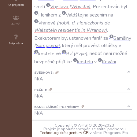
O projektu
smrtí
Vojslava
(
Woyslai
)
.
Prezentován
byl
Heníkem
z
Valdštejna
sezením
na
Vranově
(
nobil
.
d
.
Heniczkonis
de
Autoři
Walsstein
residentis
in
Wranow
)
.
Exekutorem
byl
ustanoven
farář
ze
Samšiny
Nápověda
(
Sampsyna
)
,
který
měl
provést
ohlášky
v
kostele
ve
Bzí
(
Bzye
)
,
neboť
není
možné
bezpečně
přijít
ke
kostelu
v
Kováni
.
SVĚDKOVÉ:
N/A
PEČETI:
N/A
KANCELÁŘSKÉ POZNÁMKY:
N/A
JAZYK:
Copyright © AHISTO 2020–2023
Projekt je spolufinancován se státní podporou
latina
Technologické agentury ČR
v rámci Programu Éta.