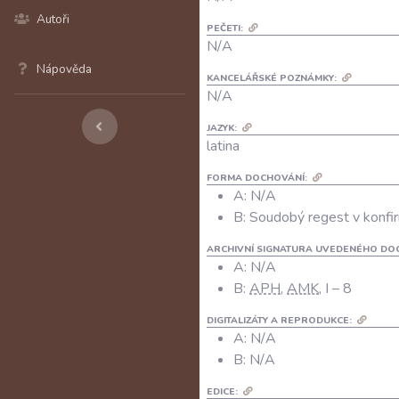
Autoři
PEČETI:
N/A
Nápověda
KANCELÁŘSKÉ POZNÁMKY:
N/A
JAZYK:
latina
FORMA DOCHOVÁNÍ:
A: N/A
B: Soudobý regest v konfir
ARCHIVNÍ SIGNATURA UVEDENÉHO DO
A:
N/A
B:
APH
,
AMK
, I – 8
DIGITALIZÁTY A REPRODUKCE:
A:
N/A
B:
N/A
EDICE: