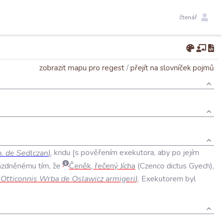
čtenář
zobrazit mapu pro regest
/
přejít na slovníček pojmů
b
.
de
Sedlczan
)
,
kridu
s
pověřením
exekutora
,
aby
po
jejím
ázdněnému
tím
,
že
Čeněk
,
řečený
Jícha
(
Czenco
dictus
Gyech
),
Otticonnis
Wrba
de
Oslawicz
armigeri
)
.
Exekutorem
byl