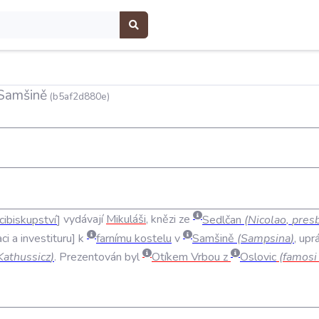
 Samšině
(b5af2d880e)
cibiskupství
vydávají
Mikuláši
,
knězi
ze
Sedlčan
(
Nicolao
,
pres
ci
a
investituru
k
farnímu
kostelu
v
Samšině
(
Sampsina
)
,
upr
Kathussicz
)
.
Prezentován
byl
Otíkem
Vrbou
z
Oslovic
(
famosi