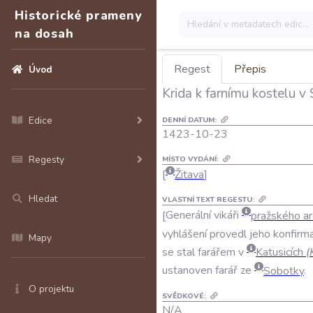
Historické prameny
na dosah
Regest
Přepis
Úvod
Krida k farnímu kostelu v
Edice
DENNÍ DATUM:
1423-10-23
Regesty
MÍSTO VYDÁNÍ:
Žitava
Hledat
VLASTNÍ TEXT REGESTU:
Generální
vikáři
pražského
ar
vyhlášení
provedl
jeho
konfirma
Mapy
se
stal
farářem
v
Katusicích
(
ustanoven
farář
ze
Sobotky
.
O projektu
SVĚDKOVÉ:
N/A