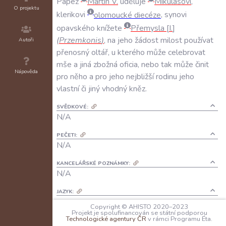
Papež
Martin
V
.
uděluje
Mikulášovi
,
O projektu
klerikovi
olomoucké
diecéze
,
synovi
opavského
knížete
Přemysla
I
.
(
Przemkonis
)
,
na
jeho
žádost
milost
používat
Autoři
přenosný
oltář
,
u
kterého
může
celebrovat
mše
a
jiná
zbožná
oficia
,
nebo
tak
může
činit
Nápověda
pro
něho
a
pro
jeho
nejbližší
rodinu
jeho
vlastní
či
jiný
vhodný
kněz
.
SVĚDKOVÉ:
N/A
PEČETI:
N/A
KANCELÁŘSKÉ POZNÁMKY:
N/A
JAZYK:
latina
Copyright © AHISTO 2020–2023
Projekt je spolufinancován se státní podporou
Technologické agentury ČR
v rámci Programu Éta.
FORMA DOCHOVÁNÍ: