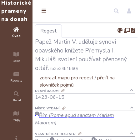
Historické
prameny
na dosah
Regest
Úvod
Papež Martin V. uděluje synovi
opavského knížete Přemysla I.
Mikuláši svolení používat přenosný
Edice
oltář.
(b3e34b1b60)
zobrazit mapu pro regest
/
přejít na
Regesty
slovníček pojmů
DENNÍ DATUM:
1423-06-15
Hledat
MÍSTO VYDÁNÍ:
Řím
(Rome apud sanctam Mariam
Mapy
Maiorem)
VLASTNÍ TEXT REGESTU: