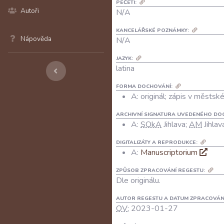
PEČETI:
Autoři
N/A
KANCELÁŘSKÉ POZNÁMKY:
Nápověda
N/A
JAZYK:
latina
FORMA DOCHOVÁNÍ:
A: originál; zápis v městsk
ARCHIVNÍ SIGNATURA UVEDENÉHO DO
A:
SOkA
Jihlava;
AM
Jihlav
DIGITALIZÁTY A REPRODUKCE:
A:
Manuscriptorium
ZPŮSOB ZPRACOVÁNÍ REGESTU:
Dle originálu.
AUTOR REGESTU A DATUM ZPRACOVÁN
OV
; 2023-01-27