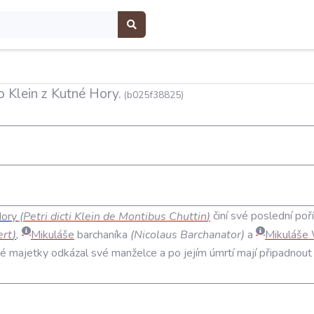
 Klein z Kutné Hory.
(b025f38825)
ory
(
Petri
dicti
Klein
de
Montibus
Chuttin
)
činí
své
poslední
poří
ert
)
,
Mikuláše
barchaníka
(
Nicolaus
Barchanator
)
a
Mikuláše
vé
majetky
odkázal
své
manželce
a
po
jejím
úmrtí
mají
připadnout