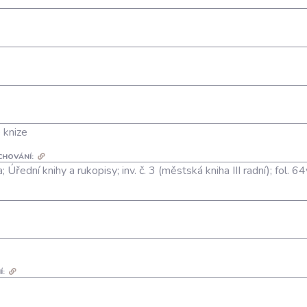
é knize
CHOVÁNÍ:
a; Úřední knihy a rukopisy; inv. č. 3 (městská kniha III radní); fol. 6
Í: