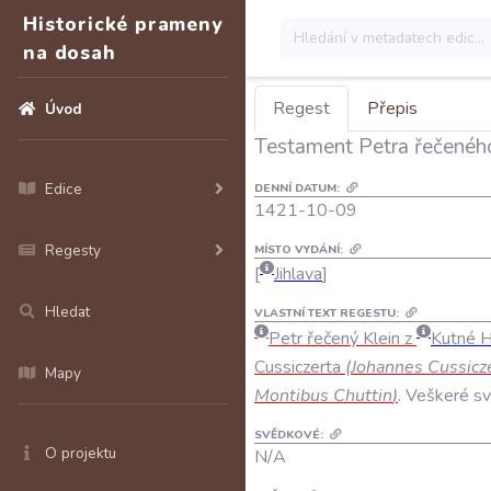
Historické prameny
na dosah
Regest
Přepis
Úvod
Testament Petra řečeného
Edice
DENNÍ DATUM:
1421-10-09
Regesty
MÍSTO VYDÁNÍ:
Jihlava
Hledat
VLASTNÍ TEXT REGESTU:
Petr
řečený
Klein
z
Kutné
H
Cussiczerta
(
Johannes
Cussicz
Mapy
Montibus
Chuttin
)
.
Veškeré
s
SVĚDKOVÉ:
O projektu
N/A