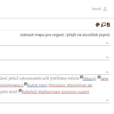
čtenář
zobrazit mapu pro regest
/
přejít na slovníček pojmů
zení
,
jehož
vykonavateli
určil
měšťany
města
Jihlavy
,
Jana
Wenigmana
z
Kutné
Hory
(
Nicolaus
Wenigman
de
jeho
dceři
Kateřině
(
Katherinam
sororem
suam
)
.