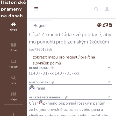
Historické
prameny
na dosah
Regest
Úvod
Císař Zikmund žádá své poddané, aby
mu pomohli proti zemským škůdcům
(ae7260139d)
Edice
zobrazit mapu pro regest
/
přejít na
slovníček pojmů
Regesty
DENNÍ DATUM:
[1437-01-xx:1437-03-xx]
MÍSTO VYDÁNÍ:
Hledat
Praha
VLASTNÍ TEXT REGESTU:
Mapy
Císař
Zikmund
připomíná
českým
pánům
,
že
ho
jednomyslně
uznali
za
svého
pána
a
slíbili
mu
radu
a
pomoc
proti
jeho
nepřátelům
.