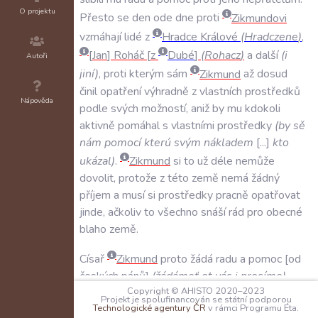
O projektu
Přesto
se
den
ode
dne
proti
Zikmundovi
vzmáhají
lidé
z
Hradce
Králové
(
Hradczene
)
,
Jan
Roháč
z
Dubé
(
Rohacz
)
a
další
(
i
Autoři
jiní
)
,
proti
kterým
sám
Zikmund
až
dosud
činil
opatření
výhradně
z
vlastních
prostředků
Nápověda
podle
svých
možností
,
aniž
by
mu
kdokoli
aktivně
pomáhal
s
vlastními
prostředky
(
by
sě
nám
pomocí
kterú
svým
nákladem
...
kto
ukázal
)
.
Zikmund
si
to
už
déle
nemůže
dovolit
,
protože
z
této
země
nemá
žádný
příjem
a
musí
si
prostředky
pracně
opatřovat
jinde
,
ačkoliv
to
všechno
snáší
rád
pro
obecné
blaho
země
.
Císař
Zikmund
proto
žádá
radu
a
pomoc
od
českých
pánů
(
žádámeť
ot
vás
i
prosíme
)
,
Copyright © AHISTO 2020–2023
aby
mohl
dále
realizovat
své
záměry
.
Projekt je spolufinancován se státní podporou
Technologické agentury ČR
v rámci Programu Éta.
Zikmund
totiž
nehledá
jen
své
vlastní
dobro
,