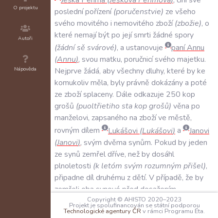
O projektu
poslední
pořízení
(
poručenstvie
)
ze
všeho
svého
movitého
i
nemovitého
zboží
(
zbožie
)
,
o
které
nemají
být
po
její
smrti
žádné
spory
Autoři
(
žádní
sě
svárové
)
,
a
ustanovuje
paní
Annu
(
Annu
)
,
svou
matku
,
poručnicí
svého
majetku
.
Nápověda
Nejprve
žádá
,
aby
všechny
dluhy
,
které
by
ke
komukoliv
měla
,
byly
právně
dokázány
a
poté
ze
zboží
splaceny
.
Dále
odkazuje
250
kop
grošů
(
puoltřietiho
sta
kop
grošů
)
věna
po
manželovi
,
zapsaného
na
zboží
ve
městě
,
rovným
dílem
Lukášovi
(
Lukášovi
)
a
Janovi
(
Janovi
)
,
svým
dvěma
synům
.
Pokud
by
jeden
ze
synů
zemřel
dříve
,
než
by
dosáhl
plnoletosti
(
k
letóm
svým
rozumným
přišel
)
,
připadne
díl
druhému
z
dětí
.
V
případě
,
že
by
zemřeli
oba
synové
před
dosažením
Copyright © AHISTO 2020–2023
plnoletosti
,
připadne
výše
řečený
plat
grošů
Projekt je spolufinancován se státní podporou
Technologické agentury ČR
v rámci Programu Éta.
své
matce
paní
Anně
.
Dále
daruje
své