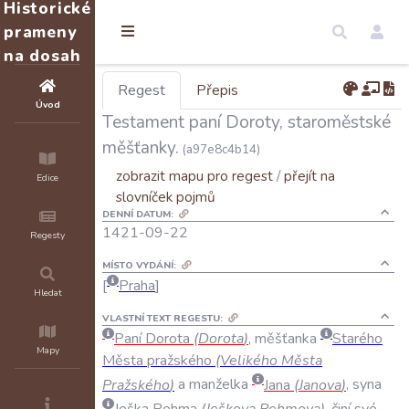
Historické
prameny
na dosah
Regest
Přepis
Úvod
Testament paní Doroty, staroměstské
měšťanky.
(a97e8c4b14)
zobrazit mapu pro regest
/
přejít na
Edice
slovníček pojmů
DENNÍ DATUM:
1421-09-22
Regesty
MÍSTO VYDÁNÍ:
Praha
Hledat
VLASTNÍ TEXT REGESTU:
Paní
Dorota
(
Dorota
)
,
měšťanka
Starého
Mapy
Města
pražského
(
Velikého
Města
Pražského
)
a
manželka
Jana
(
Janova
)
,
syna
Ješka
Pehma
(
Ješkova
Pehmova
)
,
činí
své