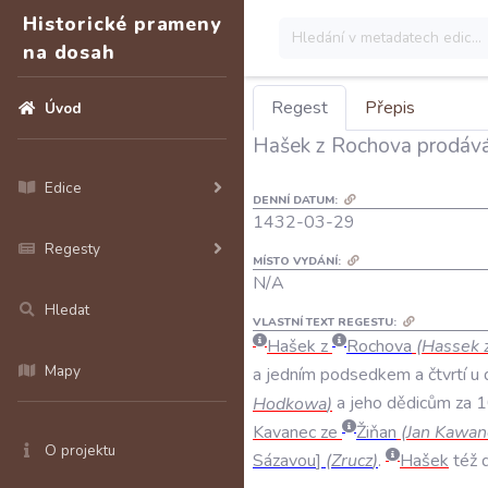
Historické prameny
na dosah
Regest
Přepis
Úvod
Hašek z Rochova prodává 
Edice
DENNÍ DATUM:
1432-03-29
Regesty
MÍSTO VYDÁNÍ:
N/A
Hledat
VLASTNÍ TEXT REGESTU:
Hašek
z
Rochova
(
Hassek
Mapy
a
jedním
podsedkem
a
čtvrtí
u
Hodkowa
)
a
jeho
dědicům
za
1
Kavanec
ze
Žiňan
(
Jan
Kawan
O projektu
Sázavou
(
Zrucz
)
.
Hašek
též