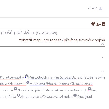
čtenář
 grošů pražských.
(a75d549849)
zobrazit mapu pro regest
/
přejít na slovníček pojmů
Kunikowski
)
v
Pertolticích
(
w
Pertolticzich
)
s
příslušenstvím
novi
Otrubovi
z
Hodkova
(
Herzmanowi
Otrubczowi
z
ovrat
ze
Zbraslavic
(
Jan
Colowrat
ze
Zbraslawicz
)
,
Jan
ení
města
Zbraslavice
(
Zbraslawicz
)
nebo
Zruč
nad