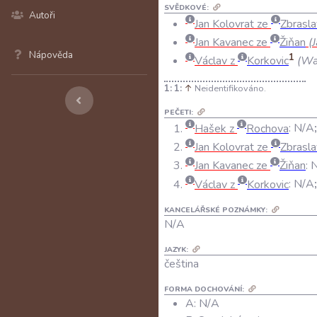
SVĚDKOVÉ:
Autoři
Jan Kolovrat ze
Zbrasla
Jan Kavanec ze
Žiňan
(J
Nápověda
1
Václav z
Korkovic
(Wac
1:
↑
Neidentifikováno.
PEČETI:
Hašek z
Rochova
:
N/A
Jan Kolovrat ze
Zbrasla
Jan Kavanec ze
Žiňan
:
Václav z
Korkovic
:
N/A
KANCELÁŘSKÉ POZNÁMKY:
N/A
JAZYK:
čeština
FORMA DOCHOVÁNÍ:
A: N/A