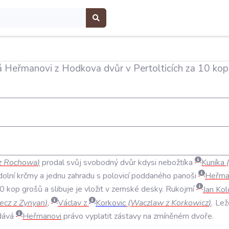
Heřmanovi z Hodkova dvůr v Pertolticích za 10 kop
z
Rochowa
)
prodal
svůj
svobodný
dvůr
kdysi
nebožtíka
Kuníka
(
dolní
krčmy
a
jednu
zahradu
s
polovicí
poddaného
panoši
Heřma
0
kop
grošů
a
slibuje
je
vložit
v
zemské
desky
.
Rukojmí
Jan
Kol
ecz
z
Zynyan
)
,
Václav
z
Korkovic
(
Waczlaw
z
Korkowicz
)
.
Lež
dává
Heřmanovi
právo
vyplatit
zástavy
na
zmíněném
dvoře
.