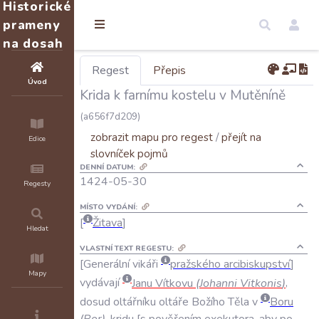
Historické
prameny
na dosah
Regest
Přepis
Úvod
Krida k farnímu kostelu v Mutěníně
(a656f7d209)
zobrazit mapu pro regest
/
přejít na
Edice
slovníček pojmů
DENNÍ DATUM:
1424-05-30
Regesty
MÍSTO VYDÁNÍ:
Žitava
Hledat
VLASTNÍ TEXT REGESTU:
Generální
vikáři
pražského
arcibiskupství
Mapy
vydávají
Janu
Vítkovu
(
Johanni
Vitkonis
)
,
dosud
oltářníku
oltáře
Božího
Těla
v
Boru
(
Bor
)
,
kridu
s
pověřením
exekutora
,
aby
po