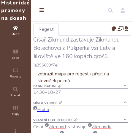
Historické
prameny
na dosah
Regest
Úvod
Císař Zikmund zastavuje Zikmundu
Bolechovci z Pušperka vsi Lety a
Jíloviště ve 160 kopách grošů.
Edice
(a396699f7e)
zobrazit mapu pro regest
/
přejít na
Regesty
slovníček pojmů
DENNÍ DATUM:
1436-10-27
Hledat
MÍSTO VYDÁNÍ:
Praha
Mapy
VLASTNÍ TEXT REGESTU:
Císař
Zikmund
zastavuje
Zikmundu