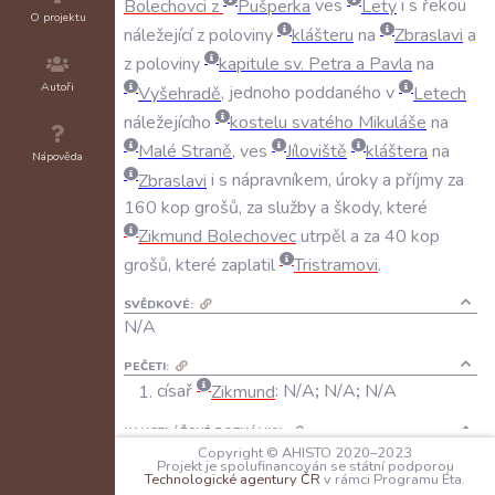
Bolechovci
z
Pušperka
ves
Lety
i
s
řekou
O projektu
náležející
z
poloviny
klášteru
na
Zbraslavi
a
z
poloviny
kapitule
sv
.
Petra
a
Pavla
na
Autoři
Vyšehradě
,
jednoho
poddaného
v
Letech
náležejícího
kostelu
svatého
Mikuláše
na
Malé
Straně
,
ves
Jíloviště
kláštera
na
Nápověda
Zbraslavi
i
s
nápravníkem
,
úroky
a
příjmy
za
160
kop
grošů
,
za
služby
a
škody
,
které
Zikmund
Bolechovec
utrpěl
a
za
40
kop
grošů
,
které
zaplatil
Tristramovi
.
SVĚDKOVÉ:
N/A
PEČETI:
císař
Zikmund
:
N/A
;
N/A
;
N/A
KANCELÁŘSKÉ POZNÁMKY:
N/A
Copyright © AHISTO 2020–2023
Projekt je spolufinancován se státní podporou
Technologické agentury ČR
v rámci Programu Éta.
JAZYK: