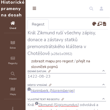
Historické
prameny
na dosah
Regest
Úvod
Král Zikmund ruší všechny zápisy,
donace a zástavy statků
premonstrátského kláštera v
Edice
Chotěšově
(a28d1e0982)
zobrazit mapu pro regest
/
přejít na
Regesty
slovníček pojmů
DENNÍ DATUM:
1422-08-23
Hledat
MÍSTO VYDÁNÍ:
Norimberk
(Noremberge)
Mapy
VLASTNÍ TEXT REGESTU:
Král
Zikmund
(
Sigismundus
)
odvolává
a