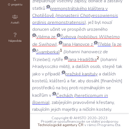
zneplatňuje
všechny
zápisy
,
donace
a
zástavy
O projektu
statků
premonstrátského
kláštera
v
Chotěšově
(
monasterii
Chotyessowiensis
ordinis
premonstratensis
)
,
jež
byl
nouzí
Autoři
donucen
učinit
ve
prospěch
urozeného
Viléma
ze
Švihova
(
nobilibus
Wilhelmo
Nápověda
de
Swihow
)
,
Jana
Hanovce
z
Třeble
a
ze
1
Švamberka
(
Johanni
hanowecz
de
2
Trziebel
)
,
rytíře
Jana
Hradišťka
(
Johanni
Hradyssczko
militi
),
a
dalších
osob
,
stejně
tak
jako
v
případě
pražské
kapituly
a
dalších
kostelů
,
klášterů
a
far
,
aby
dosáhl
finančních
prostředků
na
boj
proti
rozmáhajícím
se
kacířům
v
Čechách
(
hereticomum
in
Boemia
)
,
zabíjejícím
pravověrné
křesťany
,
rabujícím
jejich
majetky
a
ničícím
kostely
.
Zikmund
uznává
,
že
tyto
zástavy
jsou
dle
Copyright © AHISTO 2020–2023
Projekt je spolufinancován se státní podporou
světského
a
také
kanonického
práva
neplatné
Technologické agentury ČR
v rámci Programu Éta.