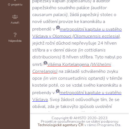
papežský
kaplan
(
capellanus
)
a
auditor
O projektu
papežského
soudního
paláce
(
auditor
causarum
palacii
)
,
žádá
papežský
stolec
o
nové
udělení
provize
ke
kanonikátu
a
Autoři
prebendě
v
metropolitní
kapitule
u
svatého
Václava
v
Olomouci
(
Olomucensis
ecclesia
)
,
Nápověda
jejichž
roční
důchod
nepřevyšuje
24
hřiven
stříbra
a
v
denní
dávce
(
in
cottidianis
distribucionis
)
8
hřiven
stříbra
.
Tyto
nabyl
po
smrti
Viléma
Kortelangena
(
Wilhelmi
Correlangis
)
na
základě
schváleného
zvyku
opce
(
in
vim
consuetudinis
optandi
)
v
témže
kostele
poté
,
co
se
vzdal
svého
kanonikátu
a
prebendy
v
metropolitní
kapitule
u
svatého
Václava
.
Svoji
žádost
odůvodňuje
tím
,
že
se
obával
,
zda
je
takovýto
způsob
uvolnění
kanonikátu
a
prebendy
,
případně
svobodnou
Copyright © AHISTO 2020–2023
1
rezignací
řečeného
Viléma
,
v
souladu
s
Projekt je spolufinancován se státní podporou
Technologické agentury ČR
v rámci Programu Éta.
právem
,
a
proto
žádá
o
novou
papežskou