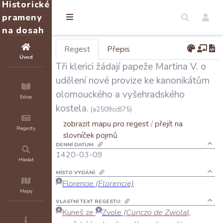
Historické
prameny
na dosah
Regest
Přepis
Úvod
Tři klerici žádají papeže Martina V. o
udělení nové provize ke kanonikátům
olomouckého a vyšehradského
Edice
kostela.
(a2509cc875)
zobrazit mapu pro regest
/
přejít na
Regesty
slovníček pojmů
DENNÍ DATUM:
1420-03-09
Hledat
MÍSTO VYDÁNÍ:
Florencie
(Florencie)
Mapy
VLASTNÍ TEXT REGESTU:
Kuneš
ze
Zvole
(
Cunczo
de
Zwola
)
,