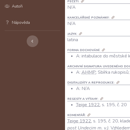
PEČETI:
Autoři
N/A
KANCELÁŘSKÉ POZNÁMKY:
Nápověda
N/A
JAZYK:
latina
FORMA DOCHOVÁNÍ:
A: intabulace do městské 
ARCHIVNÍ SIGNATURA UVEDENÉHO DO
A:
AHMP
; Sbírka rukopisů
DIGITALIZÁTY A REPRODUKCE:
A:
N/A
REGESTY A VÝTAHY:
Teige 1922
, s. 195, č. 20
KOMENTÁŘ:
Teige 1922
, s. 195, č. 20, kl
post Undecim m. v.)
. Vzhledem