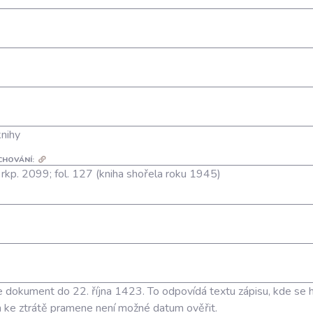
knihy
CHOVÁNÍ:
; rkp. 2099; fol. 127 (kniha shořela roku 1945)
ade dokument do 22. října 1423. To odpovídá textu zápisu, kde se 
 ke ztrátě pramene není možné datum ověřit.