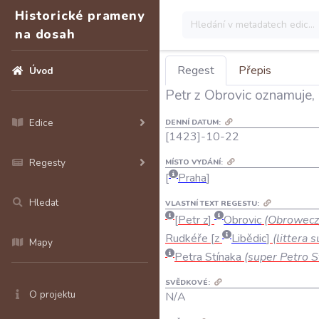
Historické prameny
na dosah
Regest
Přepis
Úvod
Petr z Obrovic oznamuje, 
Edice
DENNÍ DATUM:
[1423]-10-22
Regesty
MÍSTO VYDÁNÍ:
Praha
Hledat
VLASTNÍ TEXT REGESTU:
Petr
z
Obrovic
(
Obrowecz
Rudkéře
z
Libědic
(
littera
s
Mapy
Petra
Stínaka
(
super
Petro
S
SVĚDKOVÉ:
O projektu
N/A