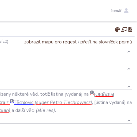
čtenář
zobrazit mapu pro regest
/
přejít na slovníček pojmů
fc0)
izeny
některé
věci
,
totiž
listina
vydaná
na
Oldřicha
tra
z
Těchlovic
(
super
Petro
Tiechlowecz
)
,
listina
vydaná
na
olan
)
a
další
věci
(
alie
res
)
.