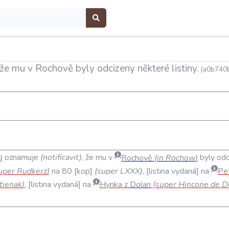
že mu v Rochově byly odcizeny některé listiny.
(a0b740b
)
oznamuje
(
notificavit
)
,
že
mu
v
Rochově
(
in
Rochow
)
byly
odc
uper
Rudkerz
)
na
80
kop
(
super
LXXX
)
,
listina
vydaná
na
Pe
tienak
)
,
listina
vydaná
na
Hynka
z
Dolan
(
super
Hincone
de
D