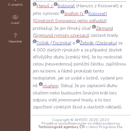
O projektu
Hanuš
z
Kolovrat
(
Hanuss
z
Kolowra
t
)
a
jeho
synovec
Jindřich
z
Kolovrat
(
Gindrzich
Synowecz
geho
odtudzz
)
Autoři
prohlašují
,
že
jim
římský
císař
Zikmund
(
Sigmund
rymsky
czyesarz
)
zastavil
hrady
Nápověda
Točník
(
Tocznika
)
a
Žebrák
(
Zzebraku
)
za
4
000
zlatých
rýnských
a
za
případný
zbytek
dřívějšího
dluhu
vzniklý
tím
,
že
by
nedostali
celou
neuvedenou
peněžní
částku
,
zajištěnou
jim
na
berni
,
a
řádně
prokázali
tento
nedoplatek
,
jak
se
uvádí
v
listině
,
vydané
pro
ně
císařem
.
Slibují
,
že
po
zaplacení
dluhu
císařem
nebo
budoucími
českými
králi
bez
odporu
vrátí
jmenované
hrady
,
a
to
bez
započtení
vzniklých
škod
a
vlastních
nákladů
.
SVĚDKOVÉ:
Copyright © AHISTO 2020–2023
N/A
Projekt je spolufinancován se státní podporou
Technologické agentury ČR
v rámci Programu Éta.