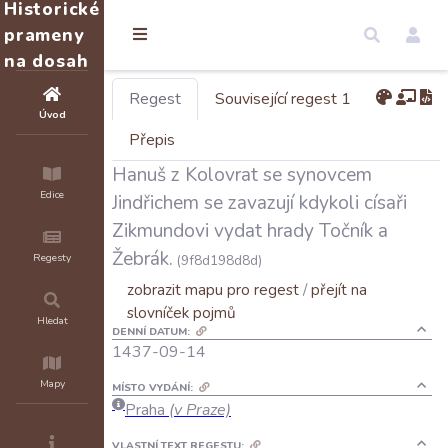
Historické
prameny
na dosah
Regest
Související regest 1
Úvod
Přepis
Hanuš z Kolovrat se synovcem
Edice
Jindřichem se zavazují kdykoli císaři
Zikmundovi vydat hrady Točník a
Žebrák.
Regesty
(9f8d198d8d)
zobrazit mapu pro regest
/
přejít na
slovníček pojmů
Hledat
DENNÍ DATUM:
1437-09-14
Mapy
MÍSTO VYDÁNÍ:
Praha
(v Praze)
VLASTNÍ TEXT REGESTU: