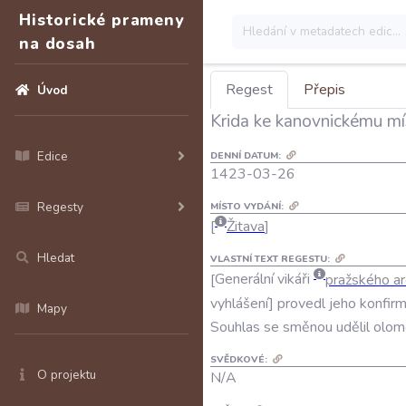
Historické prameny
na dosah
Regest
Přepis
Úvod
Krida ke kanovnickému mís
Edice
DENNÍ DATUM:
1423-03-26
Regesty
MÍSTO VYDÁNÍ:
Žitava
Hledat
VLASTNÍ TEXT REGESTU:
Generální
vikáři
pražského
ar
vyhlášení
provedl
jeho
konfirm
Mapy
Souhlas
se
směnou
udělil
olom
SVĚDKOVÉ:
O projektu
N/A