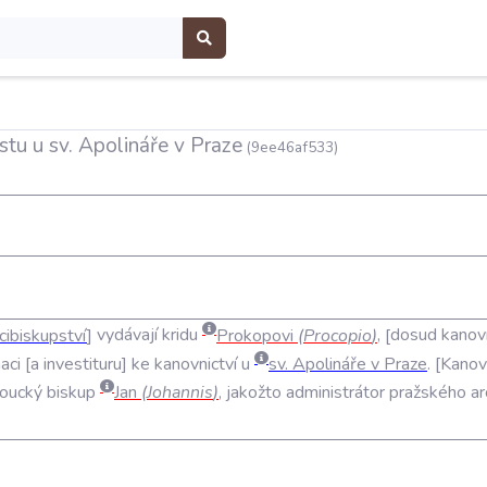
tu u sv. Apolináře v Praze
(9ee46af533)
cibiskupství
vydávají
kridu
Prokopovi
(
Procopio
)
,
dosud
kanov
aci
a
investituru
ke
kanovnictví
u
sv
.
Apolináře
v
Praze
.
Kanov
oucký
biskup
Jan
(
Johannis
)
,
jakožto
administrátor
pražského
ar