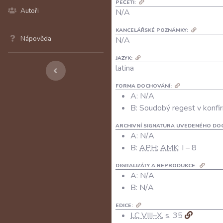
PEČETI:
Autoři
N/A
KANCELÁŘSKÉ POZNÁMKY:
Nápověda
N/A
JAZYK:
latina
FORMA DOCHOVÁNÍ:
A: N/A
B: Soudobý regest v konfir
ARCHIVNÍ SIGNATURA UVEDENÉHO DO
A:
N/A
B:
APH
;
AMK
; I – 8
DIGITALIZÁTY A REPRODUKCE:
A:
N/A
B:
N/A
EDICE:
LC VIII–X
, s. 35