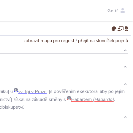
čtenář
zobrazit mapu pro regest
/
přejít na slovníček pojmů
níku
u
sv
.
Jiljí
v
Praze
,
s
pověřením
exekutora
,
aby
po
jejím
nictví
získal
na
základě
směny
s
Habartem
(
Habardo
)
.
cibiskupství
.