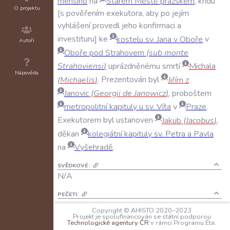
menšího
na
Starém
Městě
pražském
,
kridu
O projektu
s
pověřením
exekutora
,
aby
po
jejím
vyhlášení
provedl
jeho
konfirmaci
a
investituru
ke
kostelu
sv
.
Jana
v
Oboře
v
Autoři
Oboře
pod
Strahovem
(
sub
monte
Strahoviensi
)
uprázdněnému
smrtí
Michala
Nápověda
(
Michaelis
)
.
Prezentován
byl
Jiřím
z
Janovic
(
Georgii
de
Janowicz
)
,
proboštem
metropolitní
kapituly
u
sv
.
Víta
v
Praze
.
Exekutorem
byl
ustanoven
Jakub
(
Jacobus
)
,
děkan
kolegiátní
kapituly
sv
.
Petra
a
Pavla
na
Vyšehradě
.
SVĚDKOVÉ:
N/A
PEČETI:
N/A
Copyright © AHISTO 2020–2023
Projekt je spolufinancován se státní podporou
Technologické agentury ČR
v rámci Programu Éta.
KANCELÁŘSKÉ POZNÁMKY: