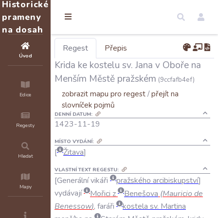
Historické
prameny
na dosah
Regest
Přepis
Úvod
Krida ke kostelu sv. Jana v Oboře na
Menším Městě pražském
(9ccfafb4ef)
zobrazit mapu pro regest
/
přejít na
Edice
slovníček pojmů
DENNÍ DATUM:
1423-11-19
Regesty
MÍSTO VYDÁNÍ:
Žitava
Hledat
VLASTNÍ TEXT REGESTU:
Generální
vikáři
pražského
arcibiskupství
Mapy
vydávají
Mořici
z
Benešova
(
Mauricio
de
Benessow
)
,
faráři
kostela
sv
.
Martina