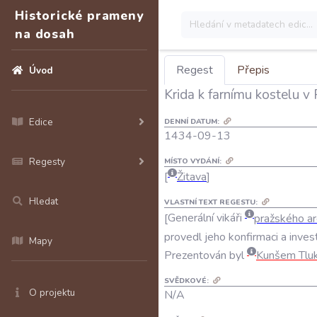
Historické prameny
na dosah
Regest
Přepis
Úvod
Krida k farnímu kostelu v 
Edice
DENNÍ DATUM:
1434-09-13
Regesty
MÍSTO VYDÁNÍ:
Žitava
Hledat
VLASTNÍ TEXT REGESTU:
Generální
vikáři
pražského
ar
provedl
jeho
konfirmaci
a
inves
Mapy
Prezentován
byl
Kunšem
Tlu
SVĚDKOVÉ:
O projektu
N/A