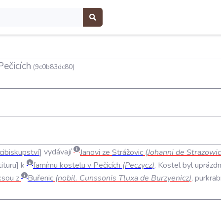
Pečicích
(9c0b83dc80)
cibiskupství
vydávají
Janovi
ze
Strážovic
(
Johanni
de
Strazowic
tituru
k
farnímu
kostelu
v
Pečicích
(
Peczycz
)
.
Kostel
byl
uprázd
ksou
z
Buřenic
(
nobil
.
Cunssonis
Tluxa
de
Burzyenicz
)
,
purkrab