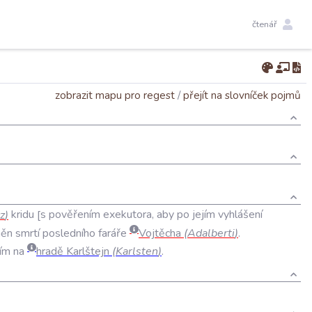
čtenář
zobrazit mapu pro regest
/
přejít na slovníček pojmů
z
)
kridu
s
pověřením
exekutora
,
aby
po
jejím
vyhlášení
něn
smrtí
posledního
faráře
Vojtěcha
(
Adalberti
)
.
ím
na
hradě
Karlštejn
(
Karlsten
)
.