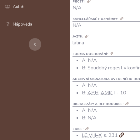
PEČETI:
Autoři
N/A
KANCELÁŘSKÉ POZNÁMKY:
Nápověda
N/A
JAZYK:
latina
FORMA DOCHOVÁNÍ:
A: N/A
B: Soudobý regest v konfir
ARCHIVNÍ SIGNATURA UVEDENÉHO DO
A:
N/A
B:
APH
,
AMK
, I - 10
DIGITALIZÁTY A REPRODUKCE:
A:
N/A
B:
N/A
EDICE:
LC VIII–X
, s. 231