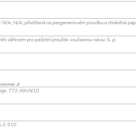
:
N/A
;
N/A
;
přivěšená na pergamenovém proužku a chráněná pap
rním zářezem pro pečetní proužek současnou rukou:
S. p.
CHOVÁNÍ:
 sign. 772-XXVII/10
5, č. 910