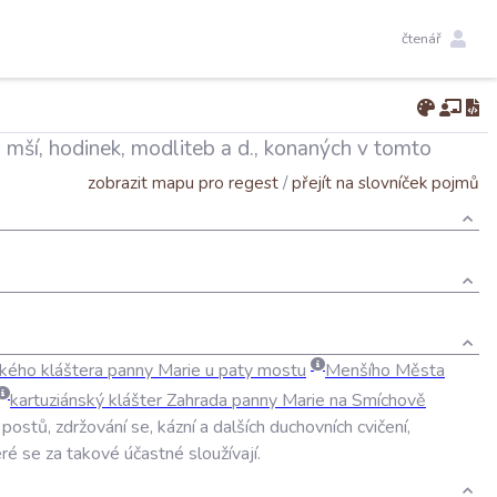
čtenář
h mší, hodinek, modliteb a d., konaných v tomto
zobrazit mapu pro regest
/
přejít na slovníček pojmů
ského
kláštera
panny
Marie
u
paty
mostu
Menšího
Města
kartuziánský
klášter
Zahrada
panny
Marie
na
Smíchově
,
postů
,
zdržování
se
,
kázní
a
dalších
duchovních
cvičení
,
eré
se
za
takové
účastné
sloužívají
.