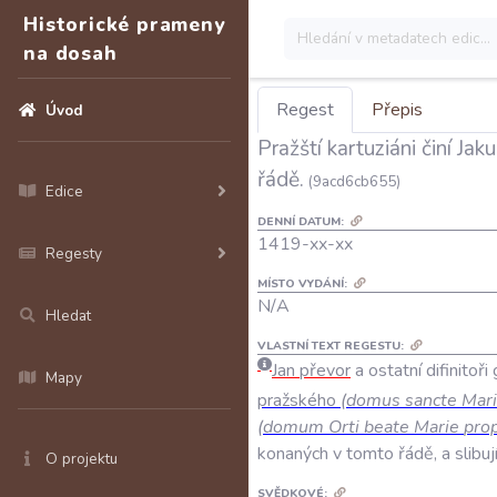
Historické prameny
na dosah
Regest
Přepis
Úvod
Pražští kartuziáni činí Ja
řádě.
(9acd6cb655)
Edice
DENNÍ DATUM:
1419-xx-xx
Regesty
MÍSTO VYDÁNÍ:
N/A
Hledat
VLASTNÍ TEXT REGESTU:
Jan
převor
a
ostatní
difinitoři
Mapy
pražského
(
domus
sancte
Mar
(
domum
Orti
beate
Marie
pro
konaných
v
tomto
řádě
,
a
slibuj
O projektu
SVĚDKOVÉ: