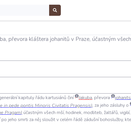
kuba, převora kláštera johanitů v Praze, účastným všec
generální
kapituly
řádu
kartusiánů
činí
Jakuba
,
převora
johanit
ie
in
pede
pontis
Minoris
Civitatis
Pragensis
)
,
za
jeho
zásluhy
o
pe
Pragam
)
účastným
všech
mší
,
hodinek
,
modliteb
,
žaltářů
,
vigilií
í
po
jeho
smrti
za
něj
sloužit
v
celém
řádě
zádušní
bohoslužby
,
kt