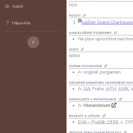
N/A
Autoři
PEČETI:
klášter Grand Chartreuse
Nápověda
KANCELÁŘSKÉ POZNÁMKY:
Na plice uprostřed nad ho
JAZYK:
latina
FORMA DOCHOVÁNÍ:
A: originál; pergamen
ARCHIVNÍ SIGNATURA UVEDENÉHO DO
A:
NA
Praha,
APH
,
AMK
,
DIGITALIZÁTY A REPRODUKCE:
A:
Monasterium
REGESTY A VÝTAHY:
Eršil – Pražák 1956
, s. 25
ZPŮSOB ZPRACOVÁNÍ REGESTU: