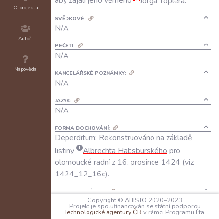
aby
zajali
jeho
věrného
Jörga
Toplera
.
O projektu
SVĚDKOVÉ:
N/A
Autoři
PEČETI:
N/A
Nápověda
KANCELÁŘSKÉ POZNÁMKY:
N/A
JAZYK:
N/A
FORMA DOCHOVÁNÍ:
Deperditum: Rekonstruováno na základě
listiny
Albrechta Habsburského
pro
olomoucké radní z 16. prosince 1424 (viz
1424_12_16c).
REGESTY A VÝTAHY:
RI XII
NB/1, v tisku
Copyright © AHISTO 2020–2023
Projekt je spolufinancován se státní podporou
Technologické agentury ČR
v rámci Programu Éta.
KOMENTÁŘ: