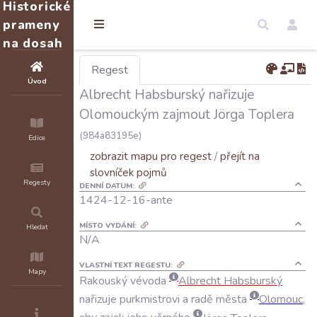
Historické
prameny
na dosah
Regest
Úvod
Albrecht Habsburský nařizuje
Olomouckým zajmout Jörga Toplera
(984a83195e)
Edice
zobrazit mapu pro regest
/
přejít na
slovníček pojmů
Regesty
DENNÍ DATUM:
1424-12-16-ante
MÍSTO VYDÁNÍ:
Hledat
N/A
VLASTNÍ TEXT REGESTU:
Mapy
Rakouský
vévoda
Albrecht
Habsburský
nařizuje
purkmistrovi
a
radě
města
Olomouc
,