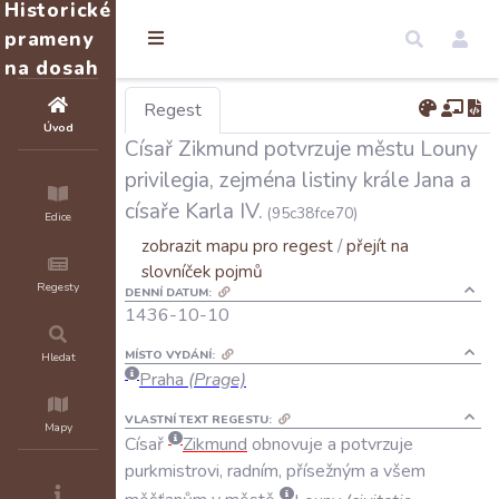
Historické
prameny
na dosah
Regest
Úvod
Císař Zikmund potvrzuje městu Louny
privilegia, zejména listiny krále Jana a
císaře Karla IV.
(95c38fce70)
Edice
zobrazit mapu pro regest
/
přejít na
slovníček pojmů
Regesty
DENNÍ DATUM:
1436-10-10
MÍSTO VYDÁNÍ:
Hledat
Praha
(Prage)
VLASTNÍ TEXT REGESTU:
Mapy
Císař
Zikmund
obnovuje
a
potvrzuje
purkmistrovi
,
radním
,
přísežným
a
všem