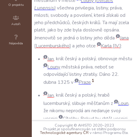
měšťanům
v
městě
Louny
(
civitatis
O projektu
Lunensis
)
všechna
privilegia
,
listiny
,
práva
,
milosti
,
svobody
a
povolení
,
která
získali
od
jeho
předchůdců
,
českých
králů
.
Ta
mají
zcela
Autoři
platit
,
jako
by
zde
byla
doslovně
opsána
.
Jmenovitě
se
jedná
o
listiny
jeho
děda
Jana
Nápověda
Lucemburského
a
jeho
otce
Karla
IV
.
:
Jan
,
král
český
a
polský
,
obnovuje
městu
Louny
městská
práva
,
neboť
se
odpovídající
listiny
ztratily
.
Dáno
22
.
1
dubna
1325
v
Praze
.
Jan
,
král
český
a
polský
,
hrabě
lucemburský
,
slibuje
měšťanům
z
Loun
,
že
nikomu
neprodá
ani
nedaruje
svoji
vesnici
Cítoliby
.
Pokud
by
chtěl
vesnici
Copyright © AHISTO 2020–2023
někomu
zastavit
,
mají
měšťané
držící
v
ní
Projekt je spolufinancován se státní podporou
Technologické agentury ČR
v rámci Programu Éta.
nějaké
zboží
odvést
zástavnímu
držiteli