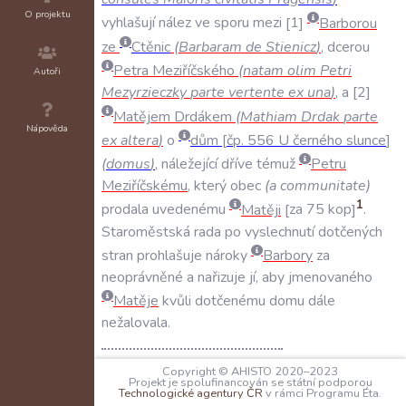
O projektu
vyhlašují
nález
ve
sporu
mezi
1
Barborou
ze
Ctěnic
(
Barbaram
de
Stienicz
)
,
dcerou
Petra
Meziříčského
(
natam
olim
Petri
Autoři
Mezyrzieczky
parte
vertente
ex
una
)
,
a
2
Matějem
Drdákem
(
Mathiam
Drdak
parte
Nápověda
ex
altera
)
o
dům
čp
.
556
U
černého
slunce
(
domus
)
,
náležející
dříve
témuž
Petru
Meziříčskému
,
který
obec
(
a
communitate
)
1
prodala
uvedenému
Matěji
za
75
kop
.
Staroměstská
rada
po
vyslechnutí
dotčených
stran
prohlašuje
nároky
Barbory
za
neoprávněné
a
nařizuje
jí
,
aby
jmenovaného
Matěje
kvůli
dotčenému
domu
dále
nežalovala
.
1:
↑
K tomu blíže
Tomek 1866
, s. 28
.
Copyright © AHISTO 2020–2023
Projekt je spolufinancován se státní podporou
SVĚDKOVÉ:
Technologické agentury ČR
v rámci Programu Éta.