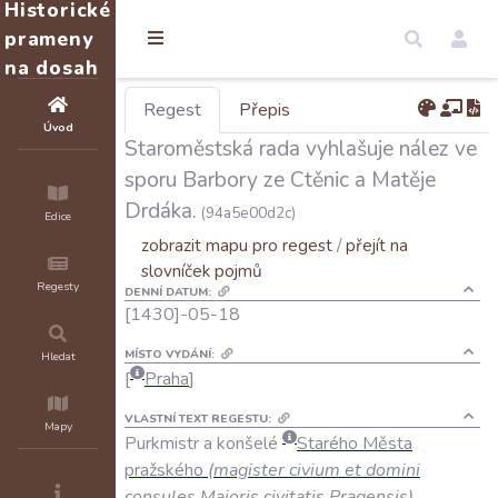
Historické
prameny
na dosah
Regest
Přepis
Úvod
Staroměstská rada vyhlašuje nález ve
sporu Barbory ze Ctěnic a Matěje
Drdáka.
(94a5e00d2c)
Edice
zobrazit mapu pro regest
/
přejít na
slovníček pojmů
Regesty
DENNÍ DATUM:
[1430]-05-18
MÍSTO VYDÁNÍ:
Hledat
Praha
VLASTNÍ TEXT REGESTU:
Mapy
Purkmistr
a
konšelé
Starého
Města
pražského
(
magister
civium
et
domini
consules
Maioris
civitatis
Pragensis
)