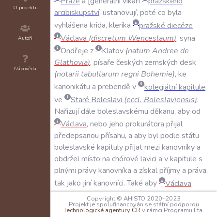
Praze
a
[generální
vikáři
pražského
O projektu
arcibiskupství
,
ustanovují
,
poté
co
byla
vyhlášena
krida
,
klerika
pražské
diecéze
Václava
(
discretum
Wenceslaum
)
,
syna
Autoři
Ondřeje
z
Klatov
(
natum
Andree
de
Glathovia
)
,
písaře
českých
zemských
desk
Nápověda
(
notarii
tabullarum
regni
Bohemie
)
,
ke
kanonikátu
a
prebendě
v
kolegiátní
kapitule
ve
Staré
Boleslavi
(
eccl
.
Boleslaviensis
)
.
Nařizují
dále
boleslavskému
děkanu
,
aby
od
Václava
,
nebo
jeho
prokurátora
přijal
předepsanou
přísahu
,
a
aby
byl
podle
státu
boleslavské
kapituly
přijat
mezi
kanovníky
a
obdržel
místo
na
chórové
lavici
a
v
kapitule
s
plnými
právy
kanovníka
a
získal
příjmy
a
práva
,
tak
jako
jiní
kanovníci
.
Také
aby
Václava
,
nebo
jeho
prokurátora
děkan
nebo
jiný
kněz
Copyright © AHISTO 2020–2023
Projekt je spolufinancován se státní podporou
uvedl
v
reálné
držení
řečeného
kanovnictví
a
Technologické agentury ČR
v rámci Programu Éta.