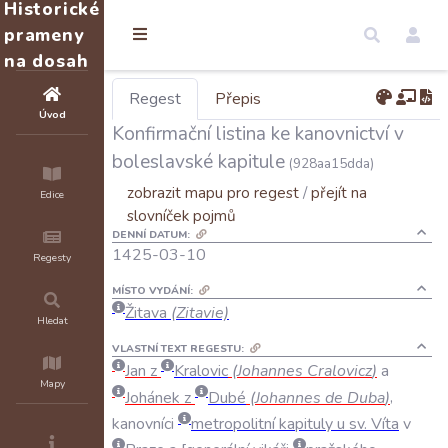
Historické
prameny
na dosah
Regest
Přepis
Úvod
Konfirmační listina ke kanovnictví v
boleslavské kapitule
(928aa15dda)
zobrazit mapu pro regest
/
přejít na
Edice
slovníček pojmů
DENNÍ DATUM:
1425-03-10
Regesty
MÍSTO VYDÁNÍ:
Žitava
(Zitavie)
Hledat
VLASTNÍ TEXT REGESTU:
Jan
z
Kralovic
(
Johannes
Cralovicz
)
a
Mapy
Johánek
z
Dubé
(
Johannes
de
Duba
)
,
kanovníci
metropolitní
kapituly
u
sv
.
Víta
v