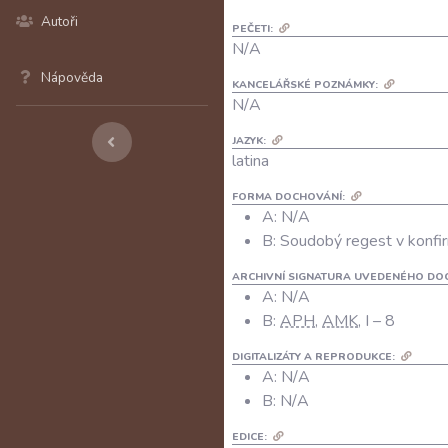
Autoři
PEČETI:
N/A
Nápověda
KANCELÁŘSKÉ POZNÁMKY:
N/A
JAZYK:
latina
FORMA DOCHOVÁNÍ:
A: N/A
B: Soudobý regest v konfir
ARCHIVNÍ SIGNATURA UVEDENÉHO DO
A:
N/A
B:
APH
,
AMK
, I – 8
DIGITALIZÁTY A REPRODUKCE:
A:
N/A
B:
N/A
EDICE: