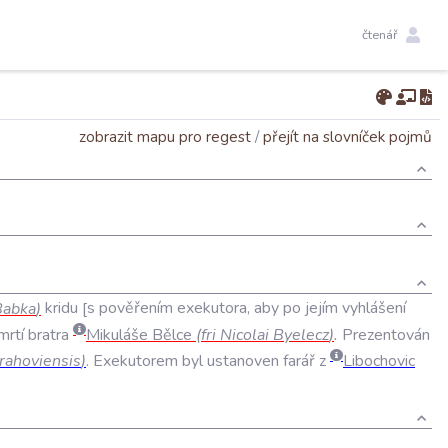
čtenář
zobrazit mapu pro regest
/
přejít na slovníček pojmů
Babka
)
kridu
s
pověřením
exekutora
,
aby
po
jejím
vyhlášení
mrtí
bratra
Mikuláše
Bělce
(
fri
Nicolai
Byelecz
)
.
Prezentován
rahoviensis
)
.
Exekutorem
byl
ustanoven
farář
z
Libochovic