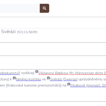
e Svérázi
(92111c5b99)
cibiskupství
vydávají
Václavovi
Babkovi
(
fri
Wenceslao
dicto
tituru
k
farnímu
kostelu
ve
Svérázi
(
Sweraz
)
uprázdněnému
s
tem
Královské
kanonie
premonstrátů
na
Strahově
(
monast
.
St