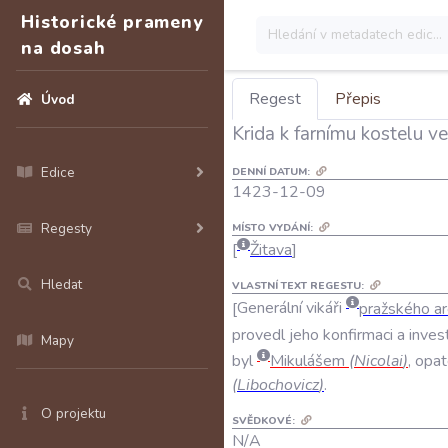
Historické prameny
na dosah
Regest
Přepis
Úvod
Krida k farnímu kostelu v
Edice
DENNÍ DATUM:
1423-12-09
Regesty
MÍSTO VYDÁNÍ:
Žitava
Hledat
VLASTNÍ TEXT REGESTU:
Generální
vikáři
pražského
ar
provedl
jeho
konfirmaci
a
inves
Mapy
byl
Mikulášem
(
Nicolai
)
,
opa
(
Libochovicz
)
.
O projektu
SVĚDKOVÉ:
N/A