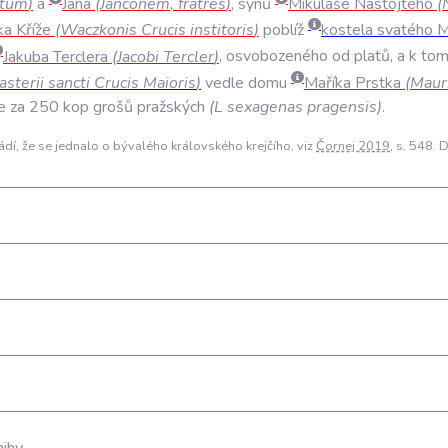
itum
)
a
Jana
(
Janconem
,
fratres
)
,
synů
Mikuláše
Nastojteho
(
ka
Kříže
(
Waczkonis
Crucis
institoris
)
poblíž
kostela
svatého
M
Jakuba
Terclera
(
Jacobi
Tercler
)
,
osvobozeného
od
platů
,
a
k
tom
sterii
sancti
Crucis
Maioris
)
vedle
domu
Maříka
Prstka
(
Mauri
e
za
250
kop
grošů
pražských
(
L
sexagenas
pragensis
)
.
dí, že se jednalo o bývalého královského krejčího, viz
Čornej 2019
, s. 548.
nihy