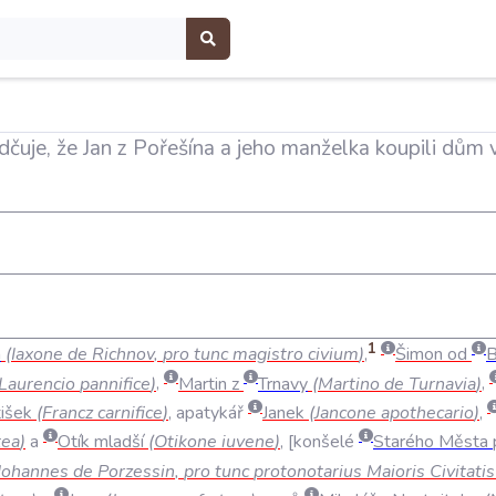
uje, že Jan z Pořešína a jeho manželka koupili dům 
1
a
(
Iaxone
de
Richnov
,
pro
tunc
magistro
civium
)
,
Šimon
od
B
Laurencio
pannifice
)
,
Martin
z
Trnavy
(
Martino
de
Turnavia
)
,
tišek
(
Francz
carnifice
)
,
apatykář
Janek
(
Jancone
apothecario
)
,
tea
)
a
Otík
mladší
(
Otikone
iuvene
)
,
konšelé
Starého
Města
Johannes
de
Porzessin
,
pro
tunc
protonotarius
Maioris
Civitatis