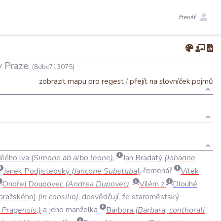
čtenář
v Praze.
(8dbc713075)
zobrazit mapu pro regest
/
přejít na slovníček pojmů
ílého
lva
(
Simone
ab
albo
leone
)
,
Jan
Bradatý
(
Johanne
Janek
Podjistebský
(
Jancone
Substuba
)
,
řemenář
Vítek
Ondřej
Doupovec
(
Andrea
Dupovec
)
,
Vilém
z
Dlouhé
pražského
(
in
consilio
)
,
dosvědčují
,
že
staroměstský
Pragensis
,)
a
jeho
manželka
Barbora
(
Barbara
,
conthorali