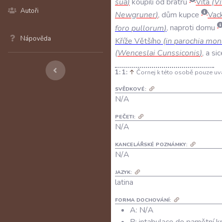
sua
)
koupili
od
bratrů
Víta
(
V
Autoři
Newgruner
)
,
dům
kupce
Vac
foro
pullorum
)
,
naproti
domu
Nápověda
Kříže
Většího
(
in
parochia
mona
(
Wenceslai
Cunssiconis
)
,
a
sic
1:
↑
Čornej k této osobě pouze uvá
SVĚDKOVÉ:
N/A
PEČETI:
N/A
KANCELÁŘSKÉ POZNÁMKY:
N/A
JAZYK:
latina
FORMA DOCHOVÁNÍ:
A: N/A
B: intabulace do pamětní k