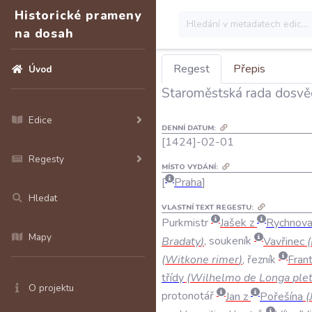
Historické prameny
na dosah
Regest
Přepis
Úvod
Staroměstská rada dosvědč
Edice
DENNÍ DATUM:
[1424]-02-01
Regesty
MÍSTO VYDÁNÍ:
Praha
Hledat
VLASTNÍ TEXT REGESTU:
Purkmistr
Jašek
z
Rychnov
Mapy
Bradaty
)
,
soukeník
Vavřinec
(
(
Witkone
rimer
)
,
řezník
Fran
třídy
(
Wilhelmo
de
Longa
ple
O projektu
protonotář
Jan
z
Pořešína
(