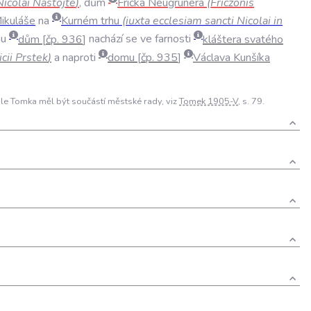
Nicolai
Nastojte
)
,
dům
Fricka
Neugrunera
(
Friczonis
ikuláše
na
Kurném
trhu
(
iuxta
ecclesiam
sancti
Nicolai
in
u
dům
čp
.
936
nachází
se
ve
farnosti
kláštera
svatého
cii
Prstek
)
a
naproti
domu
čp
.
935
Václava
Kunšíka
 Dle Tomka měl být součástí městské rady, viz
Tomek 1905-V
, s. 79.