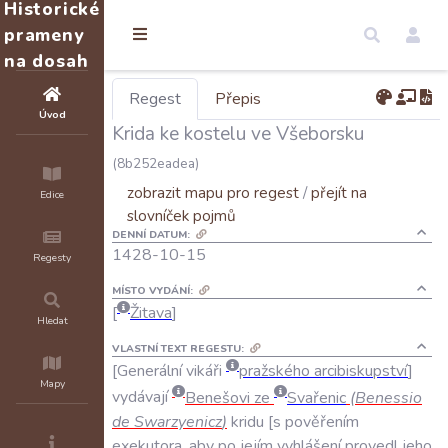
Historické
prameny
na dosah
Regest
Přepis
Úvod
Krida ke kostelu ve Všeborsku
(8b252eadea)
zobrazit mapu pro regest
/
přejít na
Edice
slovníček pojmů
DENNÍ DATUM:
1428-10-15
Regesty
MÍSTO VYDÁNÍ:
Žitava
Hledat
VLASTNÍ TEXT REGESTU:
Generální
vikáři
pražského
arcibiskupství
Mapy
vydávají
Benešovi
ze
Svařenic
(
Benessio
de
Swarzyenicz
)
kridu
s
pověřením
exekutora
,
aby
po
jejím
vyhlášení
provedl
jeho