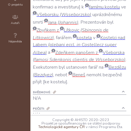
O projektu
konfirmaci
a
investituru
k
farnímu
kostelu
ve
Všeborsku
(
Wsseborzsko
)
uprázdněnému
smrtí
Jana
(
Johannis
)
.
Prezentován
byl
Autoři
Zbyňkem
z
Lítkovic
(
Sbinconis
de
Litkowicz
)
,
farářem
kostela
v
Kostelci
nad
Nápověda
Labem
(
plebani
eccl
.
in
Costellecz
super
Albea
)
a
Zdeňkem
panošem
z
Všeborska
(
famosi
Sdenkonis
clientis
de
Wsseborzsko
)
.
Exekutorem
byl
ustanoven
farář
na
Bezdězu
(
Bezdyez
)
,
neboť
Beneš
nemohl
bezpečně
přijít
ke
kostelu
.
SVĚDKOVÉ:
N/A
PEČETI:
N/A
Copyright © AHISTO 2020–2023
Projekt je spolufinancován se státní podporou
KANCELÁŘSKÉ POZNÁMKY:
Technologické agentury ČR
v rámci Programu Éta.