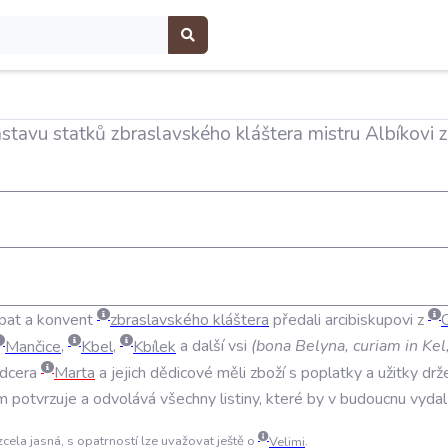
stavu statků zbraslavského kláštera mistru Albíkovi 
pat
a
konvent
zbraslavského
kláštera
předali
arcibiskupovi
z
Mančice
,
Kbel
,
Kbílek
a
další
vsi
(
bona
Belyna
,
curiam
in
Kel
dcera
Marta
a
jejich
dědicové
měli
zboží
s
poplatky
a
užitky
drž
em
potvrzuje
a
odvolává
všechny
listiny
,
které
by
v
budoucnu
vydal
 zcela jasná, s opatrností lze uvažovat ještě o
Velimi
.