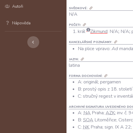
Autoři
SVĚDKOVÉ:
N/A
Nápověda
PEČETI:
král
Zikmund
:
N/A
;
N/A
;
KANCELÁŘSKÉ POZNÁMKY:
Na plice vpravo:
Ad manda
JAZYK:
latina
FORMA DOCHOVÁNÍ:
A: originál; pergamen
B: prostý opis z 18. století
C: stručný regest v inventá
ARCHIVNÍ SIGNATURA UVEDENÉHO DO
A:
NA
Praha;
AZK
; inv. č.
B:
SOA
Litoměřice; Cisterci
C:
NK
Praha; sign. IX A 22; 