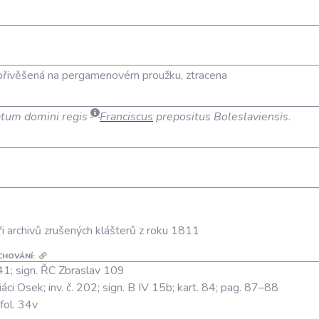
přivěšená na pergamenovém proužku, ztracena
tum domini regis
Franciscus
prepositus Boleslaviensis
.
ři archivů zrušených klášterů z roku 1811
CHOVÁNÍ:
 941; sign. ŘC Zbraslav 109
áci Osek; inv. č. 202; sign. B IV 15b; kart. 84; pag. 87–88
fol. 34v