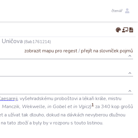
čtenář
z Uničova
(8ab1761214)
zobrazit mapu pro regest
/
přejít na slovníček pojmů
Caesareji
,
vyšehradskému
proboštovi
a
lékaři
krále
,
mistru
1
,
Manczik
,
Wekwelle
,
in
Gobel
et
in
Vgicz
)
za
340
kop
grošů
et
a
užívat
tak
dlouho
,
dokud
na
dávkách
nevyberou
dlužnou
na
tato
zboží
a
byly
by
v
rozporu
s
touto
listinou
.