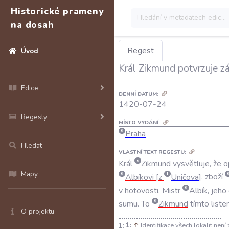
Historické prameny
na dosah
Regest
Úvod
Král Zikmund potvrzuje zá
Edice
DENNÍ DATUM:
1420-07-24
Regesty
MÍSTO VYDÁNÍ:
Praha
Hledat
VLASTNÍ TEXT REGESTU:
Král
Zikmund
vysvětluje
,
že
o
Mapy
Albíkovi
z
Uničova
,
zboží
v
hotovosti
.
Mistr
Albík
,
jeho
sumu
.
To
Zikmund
tímto
list
O projektu
1:
↑
Identifikace všech lokalit není