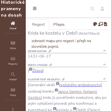
Historické
prameny
na dosah
Regest
Přepis
Úvod
Krida ke kostelu v Debři
(84dd768ac4)
zobrazit mapu pro regest
/
přejít na
slovníček pojmů
Edice
DENNÍ DATUM:
1432-06-27
Regesty
MÍSTO VYDÁNÍ:
Žitava
VLASTNÍ TEXT REGESTU:
Hledat
Generální
vikáři
pražského
arcibiskupství
vydávají
kleriku
Janovi
Gentes
(
Johanni
Mapy
Gentes
)
kridu
s
pověřením
exekutora
,
aby
po
jejím
vyhlášení
provedl
jeho
konfirmaci
a
investituru
ke
kostelu
v
Debři
(
Debrz
)
.