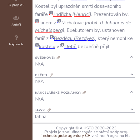
O projektu
Kostel
byl
uprázdněn
smrtí
dosavadního
faráře
Jindřicha
(
Henrici
)
.
Prezentován
byl
Janem
z
Michalovic
(
nobil
.
d
.
Johannis
de
Autoři
Michelsperg
)
.
Exekutorem
byl
ustanoven
farář
z
Bezdězu
(
Bezdyez
)
,
který
nemohl
ke
Nápověda
kostelu
v
Debři
bezpečně
přijít
.
SVĚDKOVÉ:
N/A
PEČETI:
N/A
KANCELÁŘSKÉ POZNÁMKY:
N/A
JAZYK:
latina
Copyright © AHISTO 2020–2023
FORMA DOCHOVÁNÍ:
Projekt je spolufinancován se státní podporou
A: N/A
Technologické agentury ČR
v rámci Programu Éta.