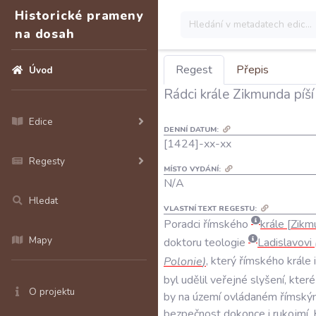
Historické prameny
na dosah
Regest
Přepis
Úvod
Rádci krále Zikmunda píší
Edice
DENNÍ DATUM:
[1424]-xx-xx
Regesty
MÍSTO VYDÁNÍ:
N/A
Hledat
VLASTNÍ TEXT REGESTU:
Poradci
římského
krále
Zikm
Mapy
doktoru
teologie
Ladislavovi
Polonie
)
,
který
římského
krále
byl
udělil
veřejné
slyšení
,
které
O projektu
by
na
území
ovládaném
římský
bezpečnost
dokonce
i
rukojmí
.