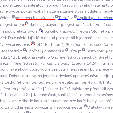
,
hodlali
zjednat
náležitou
nápravu
.
Poradci
římského
krále
na
to
o
ádné
ovoce;
pokud
však
říkají
,
že
jim
žádné
slyšení
uděleno
nebyl
účelem
patriarchu
Ludvíka
II
.
z
Tecku
v
Aquileii
(
patriarcha
magistrum
)
a
Martina
Talayera
(
magistrum
Martinum
et
cet
omnosti
prelátů
,
dvora
Polského
království
(
regni
Polonie
)
a
př
vie
)
.
Dále
následující
léto
dostal
polský
král
k
jednání
s
nimi
svole
ův
vyslanec
,
jeho
notář
Bartoloměj
(
Bartholomeus
secretariu
Městecký
z
Opočna
(
Johannes
)
a
Půta
z
Častolovic
(
Pu
padu
1423
,
nebo
na
svatého
Ondřeje
(
ad
plus
sancti
Andree
)
3
řezání
Páně
(
ad
festum
circumcisionis
)
1
.
ledna
1424
,
nicmén
por
v
jakémkoliv
oboru
lidské
činnosti
,
k
jeho
řešení
by
si
přece
v
írkvi
.
Dokonce
jim
byl
na
jednání
odeslaný
upravený
návrh
glejtu
,
í
z
Čechů
(
et
omnium
Bohemorum
et
aliorum
peritorum
)
.
Přito
ra
festum
purificacionis
)
2
.
února
1424
.
Následně
předložili
výh
11
.
června
1424
.
K
druhé
části
,
v
níž
žádají
z
důvodu
bezpečnos
bylo
k
velké
škodě
katolické
církve
,
protože
kacíři
by
byli
v
lepší
ků
.
Za
vhodná
místa
považují
tři
katolická
města:
Vratislav
(
Vvra