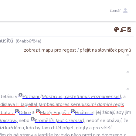
čtenář
usitů.
(84abb6f84e)
zobrazit mapu pro regest
/
přejít na slovníček pojmů
stelánu
v
Poznani
(
Mosticius
,
castellanus
Poznaniensis
)
,
a
dislava
II
.
Jagiella
(
ambasiatores
serenissimi
domini
regis
rbata
z
Orlice
a
Matěj
Engliš
z
Hnátnice
jej
žádají
,
aby
jim
Uniczow
)
nebo
Kroměříži
(
aut
Cremsir
)
,
neboť
se
obávají
,
že
ízí
každému
,
kdo
by
tam
chtěl
přijet
,
glejty
a
pro
větší
čím
druhé
strany
a
jestliže
by
bylo
něco
proti
nim
dovozeno
z