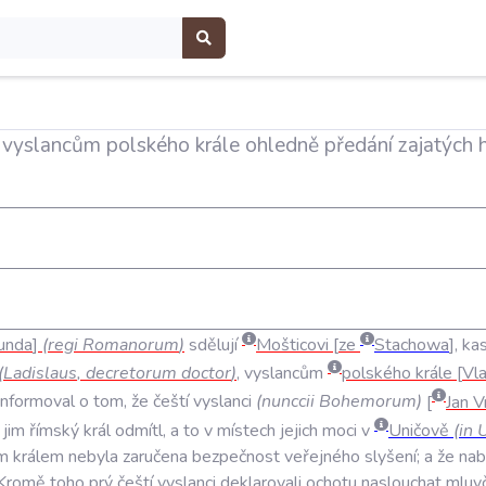
 vyslancům polského krále ohledně předání zajatých h
unda
(
regi
Romanorum
)
sdělují
Mošticovi
ze
Stachowa
,
ka
(
Ladislaus
,
decretorum
doctor
)
,
vyslancům
polského
krále
Vla
informoval
o
tom
,
že
čeští
vyslanci
(
nunccii
Bohemorum
)
Jan
V
jim
římský
král
odmítl
,
a
to
v
místech
jejich
moci
v
Uničově
(
in
m
králem
nebyla
zaručena
bezpečnost
veřejného
slyšení;
a
že
nab
Kromě
toho
prý
čeští
vyslanci
deklarovali
ochotu
naslouchat
mluv