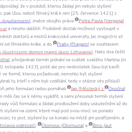
dpovídají
,
že
v
podobě
,
kterou
žádají
jim
nebylo
slyšení
o
,
pak
lžou
,
neboť
římský
král
k
nim
25
.
července
1421
z
m
Aquiliensem
)
,
znalce
obojího
práva
Petra
Pavla
Vergeria
era
)
a
mnoho
dalších
.
Podobně
dostali
možnost
vystoupit
v
edních
doktorů
a
mistrů
krakovské
univerzity
(
ac
magistris
et
ní
od
římského
krále
,
a
do
Prahy
(
Pragam
)
se
souhlasem
s
illustrissimi
domini
magni
ducis
Lithwanie
)
.
Nato
dva
čeští
otha
)
,
předjednali
termín
jednání
na
svátek
svatého
Martina
(
in
0
.
listopadu
1423
,
poté
ale
pro
nedostatek
času
byl
kacíři
ě
ve
formě
,
kterou
požadovali
,
nemohlo
být
slyšení
ybrali
ty
,
kteří
v
něm
byli
vzdělání
,
tedy
v
otázce
víry
přísluší
při
jeho
formulaci
radou
pomáhali
Jan
Městecký
z
Opočna
m
měli
čas
se
k
němu
vyjádřit
,
a
sami
přesunuli
termín
slyšení
rady
vůči
formulaci
a
žádali
prodloužení
doby
uskutečnění
až
do
ti
slyšení
na
území
,
které
mají
pod
svou
mocí
,
se
poradci
pozici
,
to
jest
,
slyšení
by
se
konalo
na
místě
jim
podřízeném
,
a
tislavia
videlicet
)
,
Olomouc
(
Olomucia
)
a
Brno
(
aut