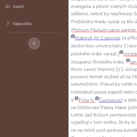
evangelia
a
písem
svatých
otců
Autoři
uděleno
,
neboť
by
nepřineslo
ž
Pražského
hradu
vyslal
za
tím
Nápověda
(
Petrum
Paulum
sacre
pagine
Krakově
(
in
Cracovia
)
za
přít
doctoribus
universitatis
Craco
polského
krále
vyrazil
Vitold
stoupenci
římského
krále
,
Jan
festo
sancti
Martini
)
11
.
listo
posunut
termín
slyšení
až
na
Ob
uskutečněno
.
Pokud
by
vznikl
s
rozhodnutí
pouze
papeži
nebo
c
a
Půta
z
Častolovic
a
dalš
na
Očišťování
Panny
Marie
(
ult
Letnic
(
ad
festum
pentecoste
)
vyjadřují
v
tom
směru
,
že
by
to
ne
na
místě
pod
správou
katolí