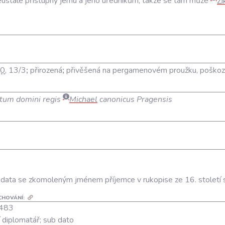
eustále
přístupný
jemu
a
jeho
úředníkům
,
takže
se
tam
může
Z
10
, 13/3
;
přirozená
;
přivěšená na pergamenovém proužku, poško
tum domini regis
Michael
canonicus Pragensis
 data se zkomoleným jménem příjemce v rukopise ze 16. století s 
CHOVÁNÍ:
 1483
 diplomatář; sub dato