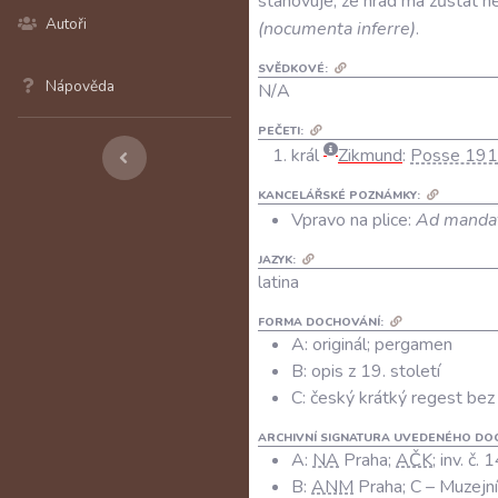
stanovuje
,
že
hrad
má
zůstat
n
Autoři
(
nocumenta
inferre
)
.
SVĚDKOVÉ:
Nápověda
N/A
PEČETI:
král
Zikmund
:
Posse 19
KANCELÁŘSKÉ POZNÁMKY:
Vpravo na plice:
Ad manda
JAZYK:
latina
FORMA DOCHOVÁNÍ:
A: originál; pergamen
B: opis z 19. století
C: český krátký regest bez
ARCHIVNÍ SIGNATURA UVEDENÉHO DO
A:
NA
Praha;
AČK
; inv. č.
B:
ANM
Praha; C – Muzejní