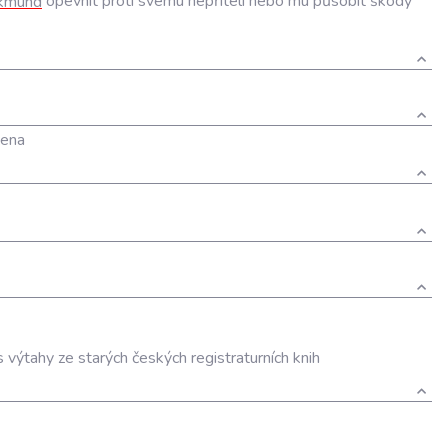
ikmund
opevnit
proti
svému
nepříteli
nebo
mu
působit
škody
zena
výtahy ze starých českých registraturních knih