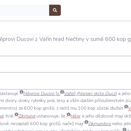
ěprovi Ducovi z Vařin hrad Nečtiny v sumě 600 kop 
zastavuje
Něprovi
Ducovi
z
Vařin
(
Nieper
dicto
Ducz
)
a
jeho
mi
dvory
,
úroky
,
rybníky
,
poli
,
lesy
a
vším
dalším
příslušenstvím
(
c
tmentiis
)
za
600
kop
grošů
,
z
nichž
mu
100
kop
zůstal
dlužen
V
nd
.
Král
Zikmund
ustanovuje
,
že
Něpr
a
jeho
dědicové
mají
drž
álové
,
nezaplatí
600
kop
grošů
,
načež
mají
Zikmundovi
nebo
jeh