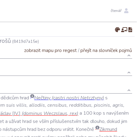
čtenář
grošů
(8419d7a15e)
zobrazit mapu pro regest
/
přejít na slovníček pojmů
dědicům
hrad
Nečtiny
(
castri
nostri
Netcztyny
)
s
um
suis
villis
,
allodiis
,
censibus
,
redditibus
,
piscinis
,
agris
,
áclav
IV
.
(
dominus
Weczslaus
,
rex
)
a
100
kop
s
navýšením
et
a
užívat
hrad
se
vším
příslušenstvím
tak
dlouho
,
dokud
jim
o
nástupcům
hrad
bez
odporu
vrátit
.
Konečně
Zikmund