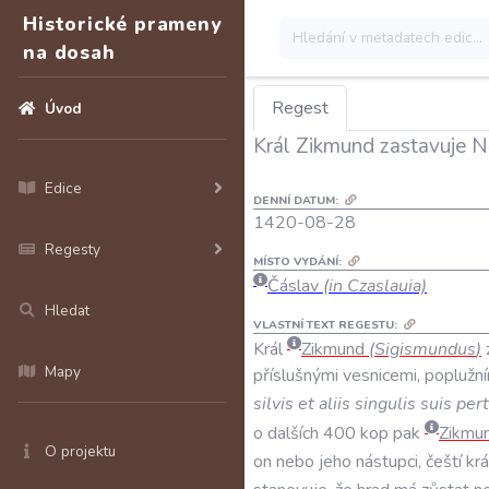
Historické prameny
na dosah
Regest
Úvod
Král Zikmund zastavuje N
Edice
DENNÍ DATUM:
1420-08-28
Regesty
MÍSTO VYDÁNÍ:
Čáslav
(in Czaslauia)
Hledat
VLASTNÍ TEXT REGESTU:
Král
Zikmund
(
Sigismundus
)
Mapy
příslušnými
vesnicemi
,
poplužní
silvis
et
aliis
singulis
suis
per
o
dalších
400
kop
pak
Zikmu
O projektu
on
nebo
jeho
nástupci
,
čeští
kr