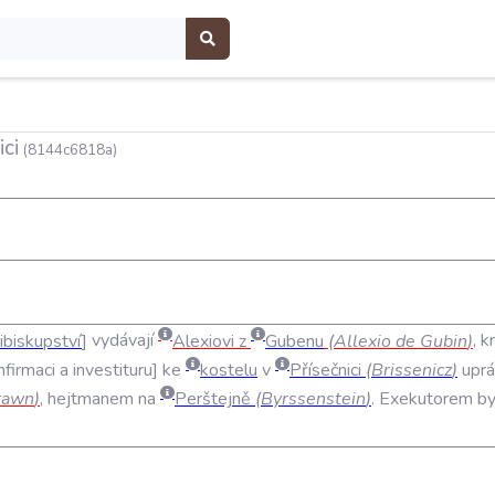
ici
(8144c6818a)
cibiskupství
vydávají
Alexiovi
z
Gubenu
(
Allexio
de
Gubin
)
,
k
nfirmaci
a
investituru
ke
kostelu
v
Přísečnici
(
Brissenicz
)
upr
rawn
)
,
hejtmanem
na
Perštejně
(
Byrssenstein
)
.
Exekutorem
by