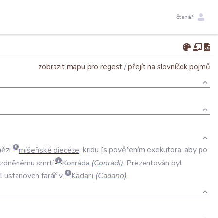
čtenář
zobrazit mapu pro regest
/
přejít na slovníček pojmů
nězi
míšeňské
diecéze
,
kridu
s
pověřením
exekutora
,
aby
po
ázdněnému
smrtí
Konráda
(
Conradi
)
.
Prezentován
byl
l
ustanoven
farář
v
Kadani
(
Cadano
)
.