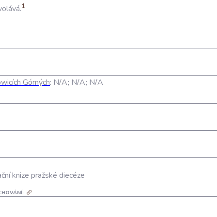
1
volává
.
wicích Górných
:
N/A
;
N/A
;
N/A
ční knize pražské diecéze
CHOVÁNÍ: