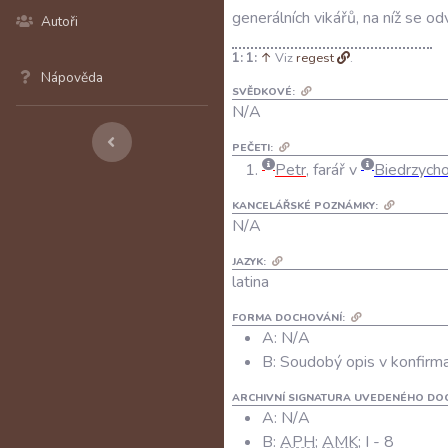
generálních
vikářů
,
na
níž
se
od
Autoři
1:
↑
Viz
regest
.
Nápověda
SVĚDKOVÉ:
N/A
PEČETI:
Petr
, farář v
Biedrzycho
KANCELÁŘSKÉ POZNÁMKY:
N/A
JAZYK:
latina
FORMA DOCHOVÁNÍ:
A: N/A
B: Soudobý opis v konfirma
ARCHIVNÍ SIGNATURA UVEDENÉHO DO
A:
N/A
B:
APH
;
AMK
; I - 8