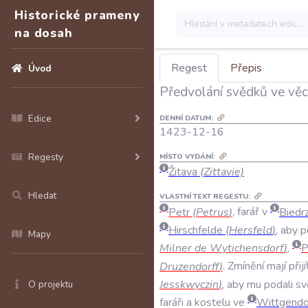
Historické prameny
na dosah
Regest
Přepis
Úvod
Předvolání svědků ve věc
Edice
DENNÍ DATUM:
1423-12-16
Regesty
MÍSTO VYDÁNÍ:
Žitava
(Zittavie)
Hledat
VLASTNÍ TEXT REGESTU:
Petr
(
Petrus
)
,
farář
v
Biedr
Hirschfelde
(
Hersfeld
)
,
aby
p
Mapy
Milner
de
Wytichensdorf
)
,
P
Druzendorff
)
.
Zmínění
mají
přijí
Jesskwyczin
)
,
aby
mu
podali
sv
O projektu
faráři
a
kostelu
ve
Wittgendo