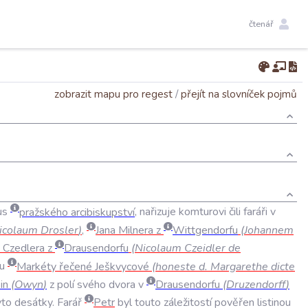
čtenář
zobrazit mapu pro regest
/
přejít na slovníček pojmů
us
pražského
arcibiskupství
,
nařizuje
komturovi
čili
faráři
v
icolaum
Drosler
)
,
Jana
Milnera
z
Wittgendorfu
(
Johannem
Czedlera
z
Drausendorfu
(
Nicolaum
Czeidler
de
u
Markéty
řečené
Ješkvycové
(
honeste
d
.
Margarethe
dicte
in
(
Owyn
)
z
polí
svého
dvora
v
Drausendorfu
(
Druzendorff
)
yto
desátky
.
Farář
Petr
byl
touto
záležitostí
pověřen
listinou