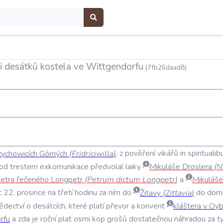
i desátků kostela ve Wittgendorfu
(7fb26daad8)
zychowicích
Górných
(
Fridriciwilla
)
,
z
pověření
vikářů
in
spiritualib
od
trestem
exkomunikace
předvolal
laiky
Mikuláše
Droslera
(
N
etra
řečeného
Longpetr
(
Petrum
dictum
Longpetr
)
a
Mikuláše
t
22
.
prosince
na
třetí
hodinu
za
ním
do
Žitavy
(
Zittavia
)
do
dom
ědectví
o
desátcích
,
které
platí
převor
a
konvent
kláštera
v
Oyb
rfu
a
zda
je
roční
plat
osmi
kop
grošů
dostatečnou
náhradou
za
t