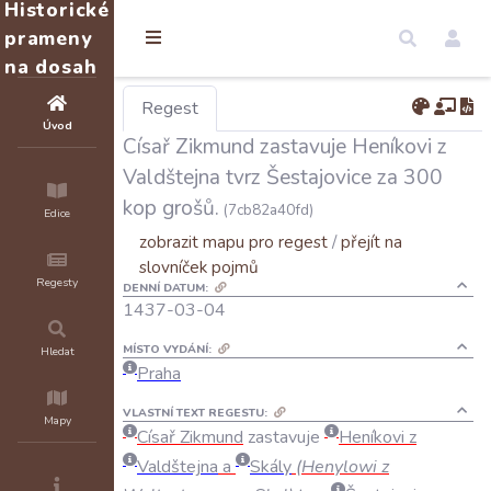
Historické
prameny
na dosah
Regest
Úvod
Císař Zikmund zastavuje Heníkovi z
Valdštejna tvrz Šestajovice za 300
kop grošů.
(7cb82a40fd)
Edice
zobrazit mapu pro regest
/
přejít na
slovníček pojmů
Regesty
DENNÍ DATUM:
1437-03-04
MÍSTO VYDÁNÍ:
Hledat
Praha
VLASTNÍ TEXT REGESTU:
Mapy
Císař
Zikmund
zastavuje
Heníkovi
z
Valdštejna
a
Skály
(
Henylowi
z