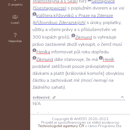
Waltssteyna
a
s
Skal
)
tvrz
Šestajovice
O projektu
(
Ssestagowicze
)
s
poplužním
dvorem
a
se
vsí
kláštera
křižovníků
v
Praze
na
Zderaze
(
křižovníkuo
Zderazských
)
s
úroky
,
poplatky
,
Autoři
užitky
a
všemi
právy
a
s
příslušenstvím
ve
300
kopách
grošů
.
Zikmund
si
vyhrazuje
Nápověda
právo
zastavené
zboží
vykoupit
,
o
čemž
musí
Heníka
informovat
půl
roku
dopředu
.
Zikmund
dále
stanovuje
,
že
má
Heník
poddané
zatěžovat
pouze
právoplatnými
dávkami
a
platit
královské
komoře
obvyklou
částku
a
zachovávat
mír
(
mocí
nemají
na
žádného
sahati
)
.
SVĚDKOVÉ:
N/A
PEČETI:
Copyright © AHISTO 2020–2023
císař Zikmund
:
N/A
;
N/A
;
ohlášeno
Projekt je spolufinancován se státní podporou
Technologické agentury ČR
v rámci Programu Éta.
přivěšení