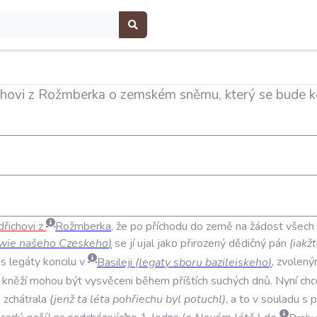
ichovi z Rožmberka o zemském sněmu, který se bude 
dřichovi
z
Rožmberka
,
že
po
příchodu
do
země
na
žádost
všech
twie
našeho
Czeskeho
)
se
jí
ujal
jako
přirozený
dědičný
pán
(
iakž
s
legáty
koncilu
v
Basileji
(
legaty
sboru
bazileiskeho
)
,
zvolen
kněží
mohou
být
vysvěceni
během
příštích
suchých
dnů
.
Nyní
chc
ě
zchátrala
(
jenž
ta
léta
pohřiechu
byl
potuchl
)
,
a
to
v
souladu
s
p