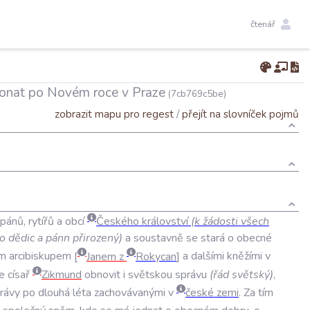
čtenář
konat po Novém roce v Praze
(7cb769c5be)
zobrazit mapu pro regest
/
přejít na slovníček pojmů
pánů
,
rytířů
a
obcí
Českého
království
(
k
žádosti
všech
to
dědic
a
pánn
přirozený
)
a
soustavně
se
stará
o
obecné
ým
arcibiskupem
Janem
z
Rokycan
a
dalšími
kněžími
v
e
císař
Zikmund
obnovit
i
světskou
správu
(
řád
světský
)
,
rávy
po
dlouhá
léta
zachovávanými
v
české
zemi
.
Za
tím