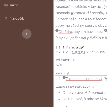
účelem
svolal
se
svou
radou
(
s
Autoři
zasedacím
pořádku
v
lavicích
z
zasedaly
(
propustiti
i
osaditi
)
,
Nápověda
(
vuoleť
naše
jest
a
takť
žádám
doby
má
všechny
spory
s
obyva
Oldřicha
,
aby
smlouvu
mezi
(
aby
svú
pečeť
dal
přivěsiti
k
l
1:
↑
Viz
regest
.
2:
↑
Viz
RI XI NB/3
, s. 272, č. 195,
SVĚDKOVÉ:
N/A
PEČETI:
Zikmund Lucemburský
:
?
KANCELÁŘSKÉ POZNÁMKY:
Dole vpravo:
Ad mandatu
Na rubu vnější adresa:
Vro