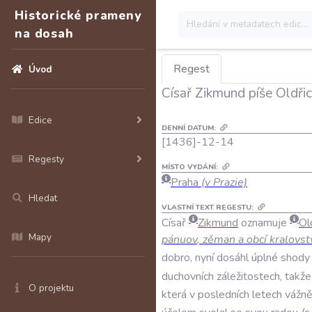
Historické prameny
na dosah
Regest
Úvod
Císař Zikmund píše Oldř
Edice
DENNÍ DATUM:
[1436]-12-14
Regesty
MÍSTO VYDÁNÍ:
Praha
(v Prazie)
Hledat
VLASTNÍ TEXT REGESTU:
Císař
Zikmund
oznamuje
Ol
Mapy
pánuov
,
zěman
a
obcí
kralovs
dobro
,
nyní
dosáhl
úplné
shody
duchovních
záležitostech
,
takže
O projektu
která
v
posledních
letech
vážn