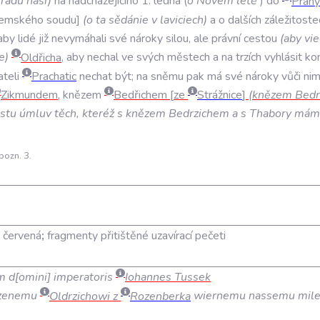
radú
naší
)
na
nadcházejícího
1
.
ledna
(
o
Novém
létě
)
do
Prahy
emského
soudu
(
o
ta
sědánie
v
laviciech
)
a
o
dalších
záležitoste
aby
lidé
již
nevymáhali
své
nároky
silou
,
ale
právní
cestou
(
aby
vie
e
)
Oldřicha
,
aby
nechal
ve
svých
městech
a
na
trzích
vyhlásit
ko
teli
Prachatic
nechat
být;
na
sněmu
pak
má
své
nároky
vůči
ni
Zikmundem
,
knězem
Bedřichem
ze
Strážnice
(
knězem
Bedr
istu
úmluv
těch
,
kteréž
s
knězem
Bedrzichem
a
s
Thabory
mám
 pozn. 3.
;
červená
;
fragmenty přitištěné uzavírací pečeti
m d
omini
imperatoris
Iohannes Tussek
zenemu
Oldrzichowi z
Rozenberka
wiernemu nassemu mil