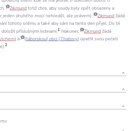
společný
sněm
,
kde
se
má
jednat
o
obecném
dobru
,
o
ch
.
Zikmund
totiž
chce
,
aby
soudy
byly
opět
obsazeny
a
c
jeden
druhého
mocí
nehleděl
,
ale
právem
)
.
Zikmund
žádá
nání
tohoto
sněmu
a
také
aby
sám
na
tento
den
přijel
.
Do
té
1
m
doložit
příslušnými
listinami
.
Nakonec
Zikmund
žádá
zichem
)
a
táborskou
obcí
(
Thabory
)
opatřil
svou
pečetí
2
e
)
.
emu