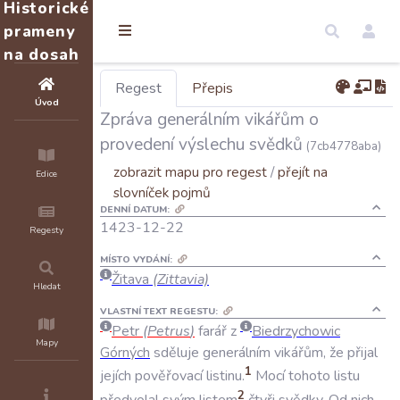
Historické
prameny
na dosah
Regest
Přepis
Úvod
Zpráva generálním vikářům o
provedení výslechu svědků
(7cb4778aba)
zobrazit mapu pro regest
/
přejít na
Edice
slovníček pojmů
DENNÍ DATUM:
1423-12-22
Regesty
MÍSTO VYDÁNÍ:
Žitava
(Zittavia)
Hledat
VLASTNÍ TEXT REGESTU:
Petr
(
Petrus
)
farář
z
Biedrzychowic
Mapy
Górných
sděluje
generálním
vikářům
,
že
přijal
1
jejích
pověřovací
listinu
.
Mocí
tohoto
listu
2
předvolal
svým
listem
čtyři
svědky
.
Od
nich