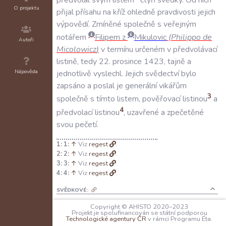
O projektu
přijal
přísahu
na
kříž
ohledně
pravdivosti
jejich
výpovědí
.
Zmíněné
společně
s
veřejným
notářem
Filipem
z
Mikulovic
(
Philippo
de
Autoři
Micolowicz
)
v
termínu
určeném
v
předvolávací
listině
,
tedy
22
.
prosince
1423
,
tajně
a
Nápověda
jednotlivě
vyslechl
.
Jejich
svědectví
bylo
zapsáno
a
poslal
je
generální
vikářům
3
společně
s
tímto
listem
,
pověřovací
listinou
a
4
předvolací
listinou
,
uzavřené
a
zpečetěné
svou
pečetí
.
1:
↑
Viz
regest
.
2:
↑
Viz
regest
.
3:
↑
Viz
regest
.
4:
↑
Viz
regest
.
SVĚDKOVÉ:
N/A
Copyright © AHISTO 2020–2023
Projekt je spolufinancován se státní podporou
PEČETI:
Technologické agentury ČR
v rámci Programu Éta.