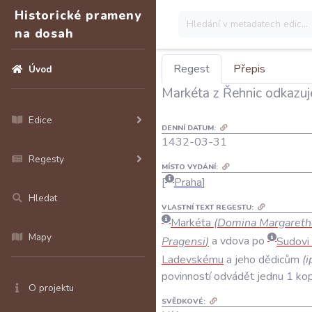
Historické prameny
na dosah
Regest
Přepis
Úvod
Markéta z Řehnic odkazuj
Edice
DENNÍ DATUM:
1432-03-31
Regesty
MÍSTO VYDÁNÍ:
Praha
Hledat
VLASTNÍ TEXT REGESTU:
Markéta
(
Domina
Margareth
Mapy
Pragensi
)
a
vdova
po
Sudovi
Ladevskému
a
jeho
dědicům
(
i
povinností
odvádět
jednu
1
ko
O projektu
SVĚDKOVÉ: