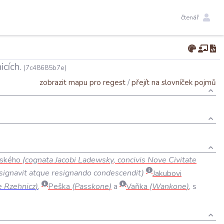
čtenář
cích.
(7c48685b7e)
zobrazit mapu pro regest
/
přejít na slovníček pojmů
ského
(
cognata
Jacobi
Ladewsky
,
concivis
Nove
Civitate
signavit
atque
resignando
condescendit
)
Jakubovi
e
Rzehnicz
)
,
Peška
(
Passkone
)
a
Vaňka
(
Wankone
)
,
s