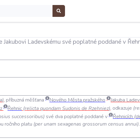
e Jakubovi Ladevskému své poplatné poddané v Řehni
a
)
,
příbuzná
měšťana
Nového
Města
pražského
Jakuba
Ladev
z
Řehnic
(
relicta
quondam
Sudonis
de
Rzehniez
)
,
odkazuje
(
re
psius
successoribus
)
své
dva
poplatné
poddané
v
Řehnicích
(
d
pu
ročního
platu
(
per
unam
sexagenas
grossorum
census
annui
)
.