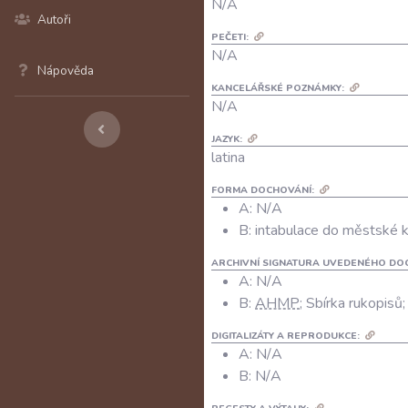
N/A
Autoři
PEČETI:
N/A
Nápověda
KANCELÁŘSKÉ POZNÁMKY:
N/A
JAZYK:
latina
FORMA DOCHOVÁNÍ:
A: N/A
B: intabulace do městské k
ARCHIVNÍ SIGNATURA UVEDENÉHO DO
A:
N/A
B:
AHMP
; Sbírka rukopisů
DIGITALIZÁTY A REPRODUKCE:
A:
N/A
B:
N/A