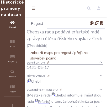
Historické
prameny
na dosah
Regest
Úvod
Chebská rada podává erfurtské radě
zprávy o útěku říšského vojska z Čech
(79eeabb3dc)
Edice
zobrazit mapu pro regest
/
přejít na
slovníček pojmů
Regesty
DENNÍ DATUM:
1431-08-17
MÍSTO VYDÁNÍ:
Hledat
Cheb
VLASTNÍ TEXT REGESTU:
Mapy
Městská
rada
Chebu
informuje
městskou
radu
Erfurtu
o
tom
,
že
bohužel
knížata
(
den