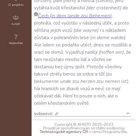
forsten
)
,
páni
(
hern
)
a
města
(
steten
)
,
jenž
O projektu
vytáhla
kvůli
křesťanství
(
der
cristenheit
)
do
Čech
(
in
dem
lande
zcu
Behemen
)
,
prohrála
,
což
vyústilo
v
následný
útěk
,
a
proto
Autoři
většina
jejich
vozů
(
die
wayne
)
i
s
nákladem
zůstala
v
pohraničním
lese
(
in
deme
walde
)
.
Nápověda
Ale
lidem
se
podařilo
utéct
,
dnes
se
rozdělili
a
vrací
se
domů
.
Vyjadřují
naději
(
hoffen
wir
)
,
že
tam
nezůstalo
mnoho
lidí
a
všichni
se
dostanou
bez
újmy
zpět
.
Protože
všechny
takové
ztráty
berou
za
srdce
a
tíží
(
zu
bekumerne
unde
zcu
herzen
zcu
nemen
ist
)
.
Na
hranicích
se
zbavili
vozů
a
neví
,
co
mají
očekávat
dál
.
Není
to
pouze
o
nich
,
ale
o
celém
křesťanském
světě
.
SVĚDKOVÉ:
N/A
Copyright © AHISTO 2020–2023
Projekt je spolufinancován se státní podporou
PEČETI:
Technologické agentury ČR
v rámci Programu Éta.