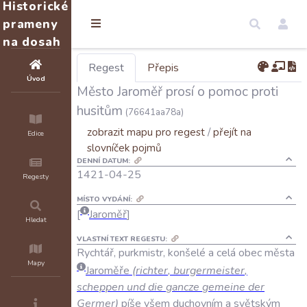
Historické
prameny
na dosah
Regest
Přepis
Úvod
Město Jaroměř prosí o pomoc proti
husitům
(76641aa78a)
zobrazit mapu pro regest
/
přejít na
Edice
slovníček pojmů
DENNÍ DATUM:
1421-04-25
Regesty
MÍSTO VYDÁNÍ:
Jaroměř
Hledat
VLASTNÍ TEXT REGESTU:
Rychtář
,
purkmistr
,
konšelé
a
celá
obec
města
Mapy
Jaroměře
(
richter
,
burgermeister
,
scheppen
und
die
gancze
gemeine
der
Germer
)
píše
všem
duchovním
a
světským