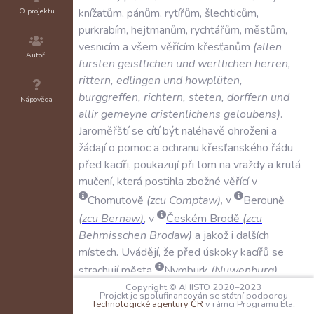
O projektu
knížatům
,
pánům
,
rytířům
,
šlechticům
,
purkrabím
,
hejtmanům
,
rychtářům
,
městům
,
vesnicím
a
všem
věřícím
křesťanům
(
allen
Autoři
fursten
geistlichen
und
wertlichen
herren
,
rittern
,
edlingen
und
howplüten
,
burggreffen
,
richtern
,
steten
,
dorffern
und
Nápověda
allir
gemeyne
cristenlichens
geloubens
)
.
Jaroměřští
se
cítí
být
naléhavě
ohroženi
a
žádají
o
pomoc
a
ochranu
křesťanského
řádu
před
kacíři
,
poukazují
při
tom
na
vraždy
a
krutá
mučení
,
která
postihla
zbožné
věřící
v
Chomutově
(
zcu
Comptaw
)
,
v
Berouně
(
zcu
Bernaw
)
,
v
Českém
Brodě
(
zcu
Behmisschen
Brodaw
)
a
jakož
i
dalších
místech
.
Uvádějí
,
že
před
úskoky
kacířů
se
strachují
města
Nymburk
(
Nuwenburg
)
,
Copyright © AHISTO 2020–2023
Kolín
(
Collen
au
der
Elw
)
a
Kutná
Hora
Projekt je spolufinancován se státní podporou
Technologické agentury ČR
v rámci Programu Éta.
(
berg
zcu
Cutthen
)
.
Vyzývají
k
pomoci
,
kterou