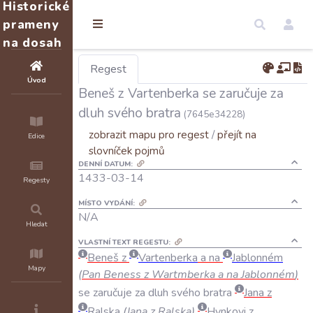
Historické
prameny
na dosah
Regest
Úvod
Beneš z Vartenberka se zaručuje za
dluh svého bratra
(7645e34228)
zobrazit mapu pro regest
/
přejít na
Edice
slovníček pojmů
DENNÍ DATUM:
1433-03-14
Regesty
MÍSTO VYDÁNÍ:
N/A
Hledat
VLASTNÍ TEXT REGESTU:
Beneš
z
Vartenberka
a
na
Jablonném
Mapy
(
Pan
Beness
z
Wartmberka
a
na
Jablonném
)
se
zaručuje
za
dluh
svého
bratra
Jana
z
Ralska
(
Jana
z
Ralska
)
Hynkovi
z