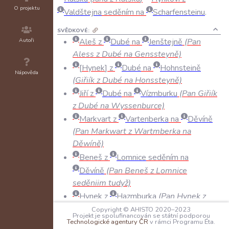
O projektu
Valdštejna
seděním
na
Scharfensteinu
.
SVĚDKOVÉ:
Autoři
Aleš z
Dubé
na
Jenštejně
(Pan
Aless z Dubé na Genssteyně)
Hynek
z
Dubé
na
Hohnsteině
Nápověda
(Giřiík z Dubé na Honssteyně)
Jiří z
Dubé
na
Vízmburku
(Pan Giřiík
z Dubé na Wyssenburce)
Markvart z
Vartenberka
na
Děvíně
(Pan Markwart z Wartmberka na
Děwíně)
Beneš z
Lomnice
seděním na
Děvíně
(Pan Beneš z Lomnice
seděniim tudyž)
Hynek z
Hazmburka
(Pan Hynek z
Hažmburka)
Copyright © AHISTO 2020–2023
Projekt je spolufinancován se státní podporou
Technologické agentury ČR
v rámci Programu Éta.
PEČETI: