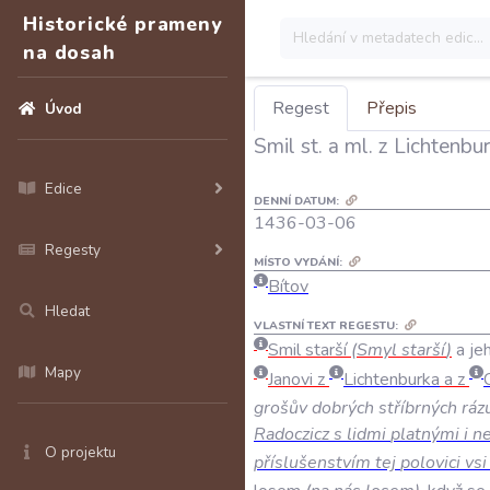
Historické prameny
na dosah
Regest
Přepis
Úvod
Smil st. a ml. z Lichtenbu
Edice
DENNÍ DATUM:
1436-03-06
Regesty
MÍSTO VYDÁNÍ:
Bítov
Hledat
VLASTNÍ TEXT REGESTU:
Smil
starší
(
Smyl
starší
)
a
je
Mapy
Janovi
z
Lichtenburka
a
z
grošův
dobrých
stříbrných
ráz
Radoczicz
s
lidmi
platnými
i
n
O projektu
příslušenstvím
tej
polovici
vsi