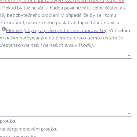
zikem
z
Lychtenburka
a
z
Bythowa
dobré
paměti
,
strýcem
.
Pokud
by
tak
neučinili
,
budou
povinni
vrátit
celou
částku
a
k
šě
)
bez
zbytečného
prodlení
.
V
případě
,
že
by
se
i
tomu
yřmi
koňmi
)
,
nebo
za
sebe
poslat
zástupce
téhož
stavu
a
a
Moravě
(
obyčej
a
právo
jest
v
zemi
morawske
)
.
Věřitelům
om
našim
nadepsaným
plnú
moc
a
právo
tiemto
listem
ty
křesťanech
na
naši
i
na
našich
erbúv
škodu
)
.
proužku
 na pergamenovém proužku