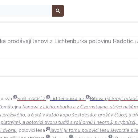
rka prodávají Janovi z Lichtenburka polovinu Radotic.
(
ho
syn
Smil
mladší
z
Lichtenburka
a
z
Bítova
(
já
Smyl
mladš
Cornštejna
(
Janowi
z
Lichtenburka
a
z
Czornstayna
,
strýci
našěm
u
pražského
,
a
čistá
v
každú
kopu
šestdesáte
grošúv
čtúce
)
s
př
eplatnými
,
a
polovici
dvoru
tudíž
s
rolí
ornú
i
neornú
,
s
rybnísci
,
i
dvora
)
,
polovici
lesa
Javoří
(
k
tomu
polovici
lesu
Jaworzie
s
j