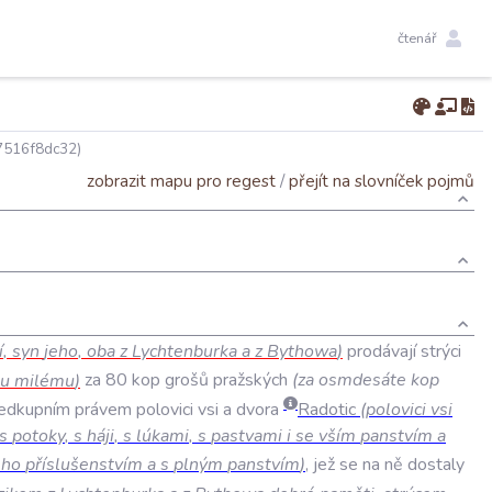
čtenář
7516f8dc32)
zobrazit mapu pro regest
/
přejít na slovníček pojmů
í
,
syn
jeho
,
oba
z
Lychtenburka
a
z
Bythowa
)
prodávají
strýci
u
milému
)
za
80
kop
grošů
pražských
(
za
osmdesáte
kop
edkupním
právem
polovici
vsi
a
dvora
Radotic
(
polovici
vsi
s
potoky
,
s
háji
,
s
lúkami
,
s
pastvami
i
se
vším
panstvím
a
eho
příslušenstvím
a
s
plným
panstvím
)
,
jež
se
na
ně
dostaly