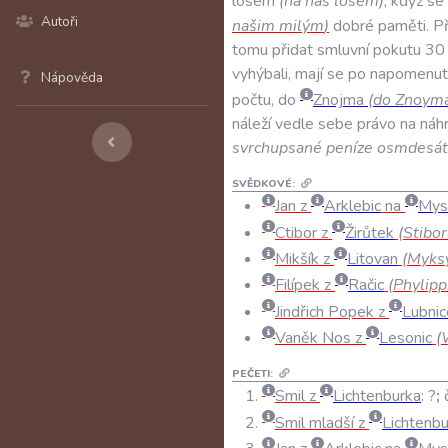
losem
(
na
nás
losem
)
,
když
se
Autoři
našim
milým
)
dobré
paměti
.
P
tomu
přidat
smluvní
pokutu
30
vyhýbali
,
mají
se
po
napomenut
Nápověda
počtu
,
do
Znojma
(
do
Znoym
náleží
vedle
sebe
právo
na
náh
svrchupsané
peníze
osmdesá
SVĚDKOVÉ:
Jan z
Arklebic
na
Mysl
Ctibor z
Žirůtek
(Stibor
Mikšík z
Litovan
(Myksy
Filípek z
Račic
(Phylipp
Jindřich Popek z
Lubnic
Vaněk Nos z
Lesonic
(
PEČETI:
Smil z
Lichtenburka
:
?
;
Smil mladší z
Lichtenbu