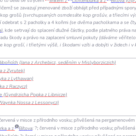
o
to
dělili
se
strýcem
Jiříkem
z
Lichtenburka
a
z
Bítova
(
Gyr
řičemž
se
zavazují
jmenované
zboží
obhájit
před
případnými
spory
kop
grošů
(
svrchupsaných
osmdesáte
kop
grošúv
,
a
třiecími
vý
í
odebrat
s
2
pacholky
a
4
koňmi
(
se
dvěma
pacholkama
a
se
čt
a
)
,
kde
setrvají
do
splacení
dlužné
částky
,
podle
platného
práva
n
radu
škody
a
právo
na
zaplacení
smluvní
pokuty
(
dáváme
věřitel
te
kop
groší
,
i
třietými
výšě
,
i
škodami
vzíti
a
dobýti
v
židech
i
v
ibořicích
(Jana z Archebicz, seděním v Mislyborziczich)
a z Zyrutek)
ka z Lythawan)
ka z Raczycz)
e
(Gyndrzicha Popka z Libnicze)
Waynka Nossa z Lessonycz)
červená v misce z přírodního vosku
;
přivěšená na pergamenovém 
rka
a z
Bítova
:
?
;
červená v misce z přírodního vosku
;
přivěšená