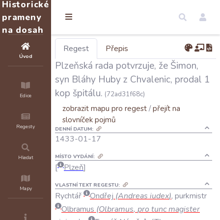
Historické
prameny
na dosah
Regest
Přepis
Úvod
Plzeňská rada potvrzuje, že Šimon,
syn Bláhy Huby z Chvalenic, prodal 1
kop špitálu.
(72ad31f68c)
Edice
zobrazit mapu pro regest
/
přejít na
slovníček pojmů
Regesty
DENNÍ DATUM:
1433-01-17
MÍSTO VYDÁNÍ:
Hledat
Plzeň
VLASTNÍ TEXT REGESTU:
Mapy
Rychtář
Ondřej
(
Andreas
iudex
)
,
purkmistr
Olbramus
(
Olbramus
,
pro
tunc
magister