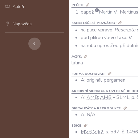
PEČETI:
Autoři
papež
Martin V.
:
Martinu
KANCELÁŘSKÉ POZNÁMKY:
Nápověda
na plice vpravo:
Rescripta 
pod plikou vlevo taxa:
V
na rubu uprostřed při dolní
JAZYK:
latina
FORMA DOCHOVÁNÍ:
A: originál; pergamen
ARCHIVNÍ SIGNATURA UVEDENÉHO DO
A:
AMB
;
AMB
– SLML, p. č
DIGITALIZÁTY A REPRODUKCE:
A:
N/A
EDICE:
MVB VII/2
, s. 597, č. 149