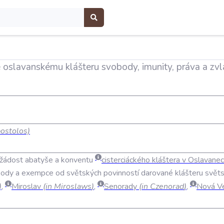
 oslavanskému klášteru svobody, imunity, práva a zv
ostolos)
žádost
abatyše
a
konventu
cisterciáckého
kláštera
v
Oslavanec
body
a
exempce
od
světských
povinností
darované
klášteru
svět
)
,
Miroslav
(
in
Miroslaws
)
,
Senorady
(
in
Czenorad
)
,
Nová
V