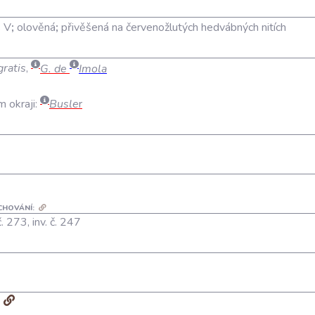
s V
;
olověná
;
přivěšená na červenožlutých hedvábných nitích
gratis
,
G. de
Imola
m okraji:
Busle
r
CHOVÁNÍ:
. 273, inv. č. 247
6