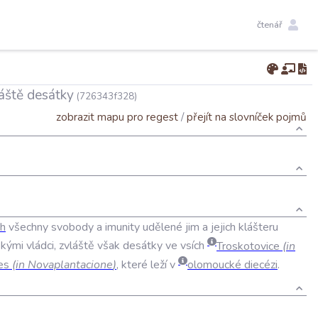
čtenář
láště desátky
(726343f328)
zobrazit mapu pro regest
/
přejít na slovníček pojmů
h
všechny
svobody
a
imunity
udělené
jim
a
jejich
klášteru
skými
vládci
,
zvláště
však
desátky
ve
vsích
Troskotovice
(
in
es
(
in
Novaplantacione
)
,
které
leží
v
olomoucké
diecézi
.