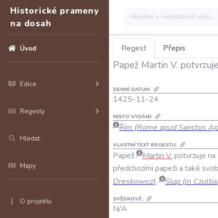
Historické prameny
na dosah
Regest
Přepis
Úvod
Papež Martin V. potvrzuje
Edice
DENNÍ DATUM:
1425-11-24
Regesty
MÍSTO VYDÁNÍ:
Řím
(Rome apud Sanctos Ap
Hledat
VLASTNÍ TEXT REGESTU:
Papež
Martin
V
.
potvrzuje
na
Mapy
předchozími
papeži
a
také
svo
Dreskowicz
)
,
Slup
(
in
Czulba
SVĚDKOVÉ:
O projektu
N/A