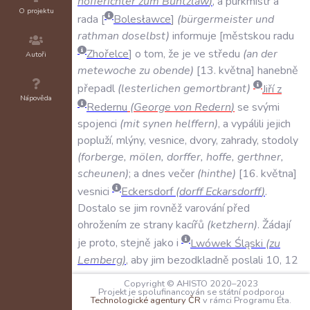
hofferichter
zum
Buntzlaw
)
,
a
purkmistr
a
O projektu
rada
Bolesławce
(
bürgermeister
und
rathman
doselbst
)
informuje
městskou
radu
Zhořelce
o
tom
,
že
je
ve
středu
(
an
der
Autoři
metewoche
zu
obende
)
13
.
května
hanebně
přepadl
(
lesterlichen
gemortbrant
)
Jiří
z
Nápověda
Redernu
(
George
von
Redern
)
se
svými
spojenci
(
mit
synen
helffern
)
,
a
vypálili
jejich
popluží
,
mlýny
,
vesnice
,
dvory
,
zahrady
,
stodoly
(
forberge
,
mölen
,
dorffer
,
hoffe
,
gerthner
,
scheunen
)
;
a
dnes
večer
(
hinthe
)
16
.
května
vesnici
Eckersdorf
(
dorff
Eckarsdorff
)
.
Dostalo
se
jim
rovněž
varování
před
ohrožením
ze
strany
kacířů
(
ketzhern
)
.
Žádají
je
proto
,
stejně
jako
i
Lwówek
Śląski
(
zu
Lemberg
)
,
aby
jim
bezodkladně
poslali
10
,
12
nebo
tolik
pěších
,
kolik
jen
budou
moci
(
guter
Copyright © AHISTO 2020–2023
fusschützen
10
oder
12
oder
so
meist
ir
Projekt je spolufinancován se státní podporou
Technologické agentury ČR
v rámci Programu Éta.
könnt
)
.