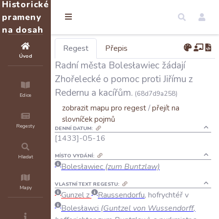
Historické
prameny
na dosah
Regest
Přepis
Úvod
Radní města Bolesławiec žádají
Zhořelecké o pomoc proti Jiřímu z
Redernu a kacířům.
(68d7d9a258)
Edice
zobrazit mapu pro regest
/
přejít na
slovníček pojmů
Regesty
DENNÍ DATUM:
[1433]-05-16
MÍSTO VYDÁNÍ:
Hledat
Bolesławiec
(zum Buntzlaw)
VLASTNÍ TEXT REGESTU:
Mapy
Gunzel
z
Raussendorfu
,
hofrychtéř
v
Bolesławci
(
Guntzel
von
Wussendorff
,