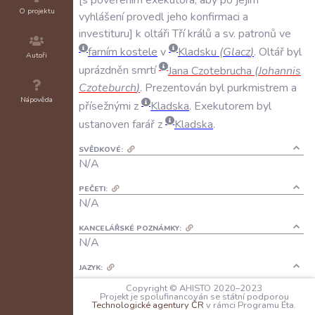
O projektu
vyhlášení
provedl
jeho
konfirmaci
a
investituru
k
oltáři
Tří
králů
a
sv
.
patronů
ve
farním
kostele
v
Kladsku
(
Glacz
)
.
Oltář
byl
Autoři
uprázdněn
smrtí
Jana
Czotebrucha
(
Johannis
Czoteburch
)
.
Prezentován
byl
purkmistrem
a
Nápověda
přísežnými
z
Kladska
.
Exekutorem
byl
ustanoven
farář
z
Kladska
.
SVĚDKOVÉ:
N/A
PEČETI:
N/A
KANCELÁŘSKÉ POZNÁMKY:
N/A
JAZYK:
latina
Copyright © AHISTO 2020–2023
Projekt je spolufinancován se státní podporou
Technologické agentury ČR
v rámci Programu Éta.
FORMA DOCHOVÁNÍ: