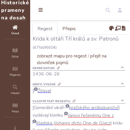
Historické
prameny
na dosah
Regest
Přepis
Úvod
Krida k oltáři Tří králů a sv. Patronů
(67fddf6604)
zobrazit mapu pro regest
/
přejít na
Edice
slovníček pojmů
DENNÍ DATUM:
1436-06-26
Regesty
MÍSTO VYDÁNÍ:
Žitava
Hledat
VLASTNÍ TEXT REGESTU:
Generální
vikáři
pražského
arcibiskupství
Mapy
vydávají
kleriku
Janovi
řečenému
One
z
Kladska
(
Johanni
dicto
One
de
Glacz
)
kridu
s
pověřením
exekutora
,
aby
po
jejím