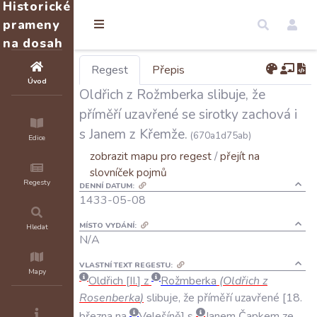
Historické
prameny
na dosah
Regest
Přepis
Úvod
Oldřich z Rožmberka slibuje, že
příměří uzavřené se sirotky zachová i
s Janem z Křemže.
(670a1d75ab)
Edice
zobrazit mapu pro regest
/
přejít na
slovníček pojmů
Regesty
DENNÍ DATUM:
1433-05-08
MÍSTO VYDÁNÍ:
Hledat
N/A
VLASTNÍ TEXT REGESTU:
Mapy
Oldřich
II
.
z
Rožmberka
(
Oldřich
z
Rosenberka
)
slibuje
,
že
příměří
uzavřené
18
.
března
na
Velešíně
s
Janem
Čapkem
ze