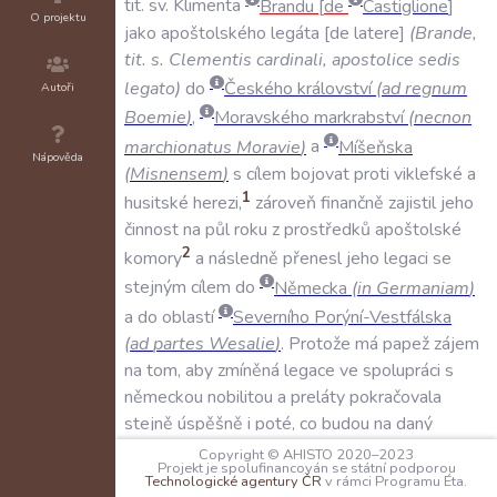
tit
.
sv
.
Klimenta
Brandu
de
Castiglione
O projektu
jako
apoštolského
legáta
de
latere
(
Brande
,
tit
.
s
.
Clementis
cardinali
,
apostolice
sedis
legato
)
do
Českého
království
(
ad
regnum
Autoři
Boemie
)
,
Moravského
markrabství
(
necnon
marchionatus
Moravie
)
a
Míšeňska
Nápověda
(
Misnensem
)
s
cílem
bojovat
proti
viklefské
a
1
husitské
herezi
,
zároveň
finančně
zajistil
jeho
činnost
na
půl
roku
z
prostředků
apoštolské
2
komory
a
následně
přenesl
jeho
legaci
se
stejným
cílem
do
Německa
(
in
Germaniam
)
a
do
oblastí
Severního
Porýní-Vestfálska
(
ad
partes
Wesalie
)
.
Protože
má
papež
zájem
na
tom
,
aby
zmíněná
legace
ve
spolupráci
s
německou
nobilitou
a
preláty
pokračovala
stejně
úspěšně
i
poté
,
co
budou
na
daný
půlrok
vyčerpány
prostředky
z
apoštolské
Copyright © AHISTO 2020–2023
Projekt je spolufinancován se státní podporou
komory
,
která
již
není
schopna
pro
jiné
vysoké
Technologické agentury ČR
v rámci Programu Éta.