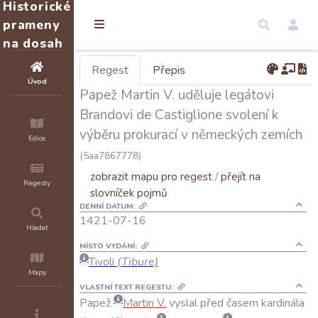
Historické
prameny
na dosah
Regest
Přepis
Úvod
Papež Martin V. uděluje legátovi
Brandovi de Castiglione svolení k
výběru prokurací v německých zemích
Edice
(5aa7867778)
zobrazit mapu pro regest
/
přejít na
Regesty
slovníček pojmů
DENNÍ DATUM:
1421-07-16
Hledat
MÍSTO VYDÁNÍ:
Tivoli
(Tibure)
Mapy
VLASTNÍ TEXT REGESTU:
Papež
Martin
V
.
vyslal
před
časem
kardinála