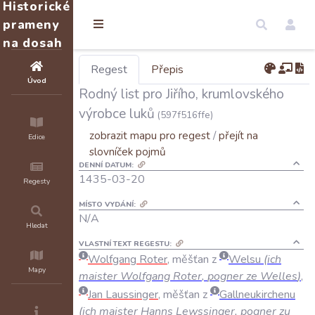
Historické
prameny
na dosah
Regest
Přepis
Úvod
Rodný list pro Jiřího, krumlovského
výrobce luků
(597f516ffe)
zobrazit mapu pro regest
/
přejít na
Edice
slovníček pojmů
DENNÍ DATUM:
1435-03-20
Regesty
MÍSTO VYDÁNÍ:
N/A
Hledat
VLASTNÍ TEXT REGESTU:
Wolfgang
Roter
,
měšťan
z
Welsu
(
ich
Mapy
maister
Wolfgang
Roter
,
pogner
ze
Welles
)
,
Jan
Laussinger
,
měšťan
z
Gallneukirchenu
(
ich
maister
Hanns
Lewssinger
,
pogner
zu